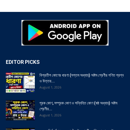
EDITOR PICKS
বিপ্রতীপ কোণের ধারণা (সপ্তম অধ্যায়) অষ্টম শ্রেণীর গণিত প্রশ্ন
ও উত্তর...
August 1, 2026
পূরক কোণ, সম্পূরক কোণ ও সন্নিহিত কোণ (ষষ্ঠ অধ্যায়) অষ্টম
শ্রেণীর...
August 1, 2026