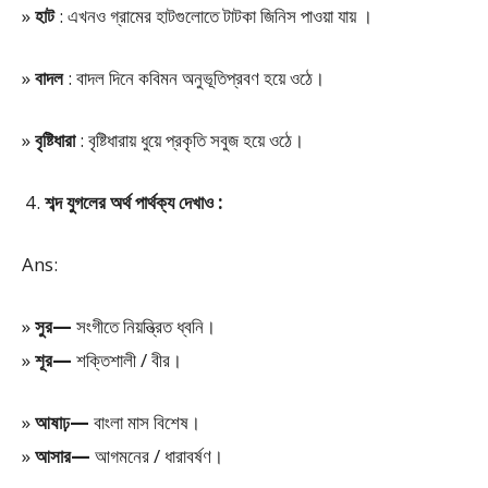
»
হাট
: এখনও গ্রামের হাটগুলোতে টাটকা জিনিস পাওয়া যায় ।
»
বাদল
: বাদল দিনে কবিমন অনুভূতিপ্রবণ হয়ে ওঠে।
»
বৃষ্টিধারা
: বৃষ্টিধারায় ধুয়ে প্রকৃতি সবুজ হয়ে ওঠে।
শব্দ যুগলের অর্থ পার্থক্য দেখাও :
Ans:
»
সুর—
সংগীতে নিয়ন্ত্রিত ধ্বনি।
»
শূর—
শক্তিশালী / বীর।
»
আষাঢ়—
বাংলা মাস বিশেষ।
»
আসার—
আগমনের / ধারাবর্ষণ।