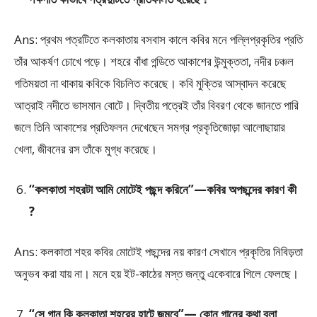
Ans: প্রথম পত্রটিতে কলকাতায় বসবাস কালে কবির মনে পল্লিপ্রকৃতির প্রতি
তাঁর আকর্ষণ চোখে পড়ে। শহরে বাঁধা গন্ডিতে আকাশের উন্মুক্ততা, নদীর চঞ্চল
গতিময়তা না থাকায় কবিকে বিচলিত করেছে। কবি মুক্তির আস্বাদন করেছে
আত্রাই নদীতে ভাসমান বোটে। দ্বিতীয় পত্রেই তাঁর বিবরণ থেকে জানতে পারি
জলে তিনি আকাশের প্রতিফলন দেখেছেন সমগ্র প্রকৃতিজোড়া আলোছায়ার
খেলা, জীবনের রস তাঁকে মুগ্ধ করেছে।
“কলকাতা শহরটা আমি মোটেই পছন্দ করিনে”—কবির অপছন্দের কারণ কী
?
Ans: কলকাতা শহর কবির মোটেই পছন্দের নয় কারণ সেখানে প্রকৃতির নিবিড়তা
অনুভব করা যায় না। মনে হয় ইট-কাঠের মস্ত জন্তু একেবারে গিলে ফেলছে।
“সে গান কি কলকাতা শহরের হাটে জমবে”— কোন্ গানের কথা বলা