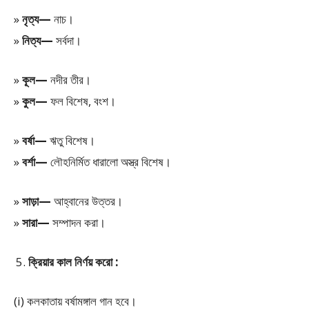
»
নৃত্য—
নাচ।
»
নিত্য—
সর্বদা।
»
কূল—
নদীর তীর।
»
কুল—
ফল বিশেষ, বংশ।
»
বর্ষা—
ঋতু বিশেষ।
»
বর্শা—
লৌহনির্মিত ধারালো অস্ত্র বিশেষ।
»
সাড়া—
আহ্বানের উত্তর।
»
সারা—
সম্পাদন করা।
ক্রিয়ার কাল নির্ণয় করো :
(i) কলকাতায় বর্ষামঙ্গাল গান হবে।