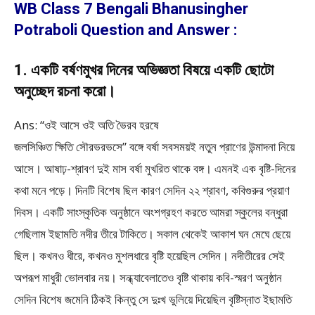
WB Class 7 Bengali Bhanusingher
Potraboli Question and Answer :
1. একটি বর্ষণমুখর দিনের অভিজ্ঞতা বিষয়ে একটি ছোটো
অনুচ্ছেদ রচনা করো।
Ans: “ওই আসে ওই অতি ভৈরব হরষে
জলসিঞ্চিত ক্ষিতি সৌরভরভসে” বঙ্গে বর্ষা সবসময়ই নতুন প্রাণের উন্মাদনা নিয়ে
আসে। আষাঢ়-শ্রাবণ দুই মাস বর্ষা মুখরিত থাকে বঙ্গ। এমনই এক বৃষ্টি-দিনের
কথা মনে পড়ে। দিনটি বিশেষ ছিল কারণ সেদিন ২২ শ্রাবণ, কবিগুরুর প্রয়াণ
দিবস। একটি সাংস্কৃতিক অনুষ্ঠানে অংশগ্রহণ করতে আমরা স্কুলের বন্ধুরা
গেছিলাম ইছামতি নদীর তীরে টাকিতে। সকাল থেকেই আকাশ ঘন মেঘে ছেয়ে
ছিল। কখনও ধীরে, কখনও মুশলধারে বৃষ্টি হয়েছিল সেদিন। নদীতীরের সেই
অপরূপ মাধুরী ভোলবার নয়। সন্ধ্যাবেলাতেও বৃষ্টি থাকায় কবি-স্মরণ অনুষ্ঠান
সেদিন বিশেষ জমেনি ঠিকই কিন্তু সে দুঃখ ভুলিয়ে দিয়েছিল বৃষ্টিস্নাত ইছামতি