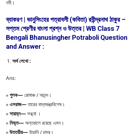
নদী।
ব্যাকরণ | ভানুসিংহের পত্রাবলী (কবিতা) রবীন্দ্রনাথ ঠাকুর –
সপ্তম শ্রেণীর বাংলা প্রশ্ন ও উত্তর | WB Class 7
Bengali Bhanusingher Potraboli Question
and Answer :
অর্থ লেখো :
Ans:
»
পুলক—
রোমাঞ্চ / আনন্দ।
»
এসরাজ—
তারের বাদ্যযন্ত্রবিশেষ।
»
সায়াহ্ন—
সন্ধ্যা ।
»
নিভৃত—
অন্তরালে রয়েছে এমন।
»
উত্তরীয়—
উড়ানি / চাদর।