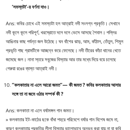
‘সমস্তটা’-র বর্ণনা দাও।
Ans: কবির চোখে এই সমস্তটা হল আত্রাই নদী সংলগ্ন প্রকৃতি। সেখানে
নদী কূলে কূলে পরিপূর্ণ, খরস্রোতে দলে দলে ভেসে আসছে শৈবাল। পল্লির
আঙিনার কাছ পর্যন্ত জল উঠেছে। ঘন বাঁশের ঝাড়, আম, কাঁঠাল, তেঁতুল, শিমুল
প্রভৃতি গাছ গ্রামটিকে আচ্ছন্ন করে ফেলেছে। নদী তীরের কাঁচা ধানের খেতে
জমেছে জল। নানা স্তরে সবুজের বিস্তার আর তার মধ্যে দিয়ে বয়ে চলেছে
গেরুয়া রঙের ব্যস্ত আত্রাই নদী।
“কলকাতায় না এলে আরো জমত”— কী জমত ? কবির কলকাতায় আসার
সঙ্গে তা না জমে ওঠার সম্পর্ক কী ?
Ans: কলকাতা না এলে বর্ষামঙ্গল গান জমত।
» কলকাতার ইট-কাঠের ছকে বাঁধা শহুরে পরিবেশে বর্ষার গান বিশেষ জমে না,
কারণ কলকাতায় প্রকৃতির লীলা বিস্তার ভালোভাবে অনুভব করা যায় না যা কবি