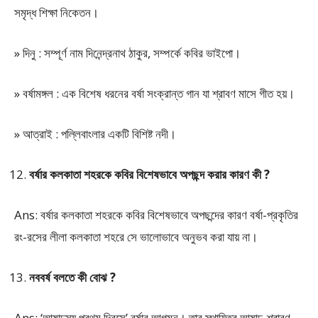
সমৃদ্ধ শিক্ষা নিকেতন।
» দিনু : সম্পূর্ণ নাম দিনেন্দ্রনাথ ঠাকুর, সম্পর্কে কবির ভাইপো।
» বর্ষামঙ্গল : এক বিশেষ ধরনের বর্ষা সংক্রান্ত গান যা শ্রাবণ মাসে গীত হয়।
» আত্রাই : পল্লিবাংলার একটি বিশিষ্ট নদী।
বর্ষার কলকাতা শহরকে কবির বিশেষভাবে অপছন্দ করার কারণ কী ?
Ans: বর্ষার কলকাতা শহরকে কবির বিশেষভাবে অপছন্দের কারণ বর্ষা-প্রকৃতির
রং-রসের লীলা কলকাতা শহরে সে ভালোভাবে অনুভব করা যায় না।
নববর্ষ বলতে কী বোঝ ?
Ans: ‘আষাঢ়স্য প্রথম দিবসে’ বর্ষার আগমন। তার স্থায়িত্ব আষাঢ়-শ্রাবণ