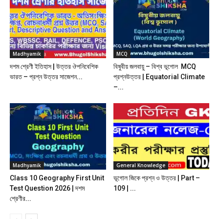
Madhyamik
MCQ
দশম শ্রেণী ইতিহাস | উত্তর ঔপনিবেশিক
বিষুবীয় জলবায়ু – বিশ্ব ভূগোল MCQ
ভারত – প্রশ্ন উত্তর সাজেশন...
প্রশ্নউত্তর | Equatorial Climate
–...
Madhyamik
General Knowledge
Class 10 Geography First Unit
ভূগোল জিকে প্রশ্ন ও উত্তর | Part –
Test Question 2026 | দশম
109 | ...
শ্রেণীর...