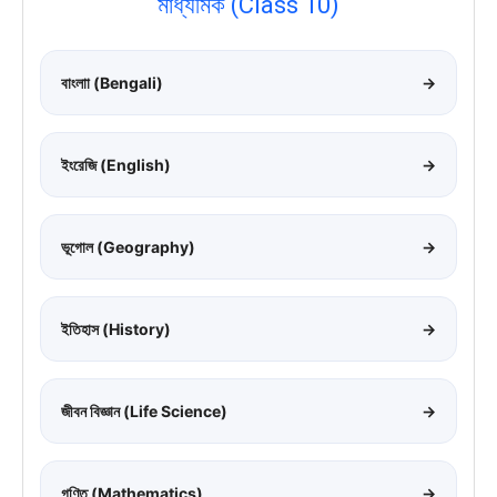
মাধ্যমিক (Class 10)
বাংলাা (Bengali)
→
ইংরেজি (English)
→
ভূগোল (Geography)
→
ইতিহাস (History)
→
জীবন বিজ্ঞান (Life Science)
→
গণিত (Mathematics)
→