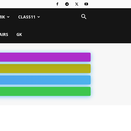
IK
CLASS11
AIRS
GK