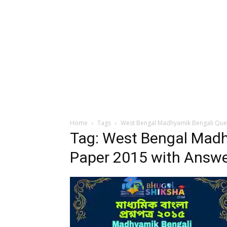
Home
Tags
West Bengal Madhyamik Bengali Que
Tag: West Bengal Madh
Paper 2015 with Answ