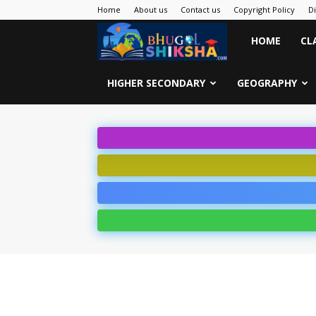
Home
About us
Contact us
Copyright Policy
D
Bhugol
HOME
CL
Shiksha
HIGHER SECONDARY
GEOGRAPHY