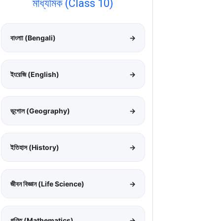
মাধ্যমিক (Class 10)
বাংলাা (Bengali)
→
ইংরেজি (English)
→
ভূগোল (Geography)
→
ইতিহাস (History)
→
জীবন বিজ্ঞান (Life Science)
→
গণিত (Mathematics)
→