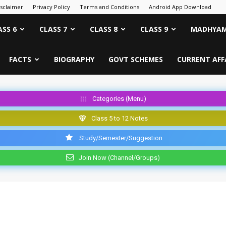
isclaimer
Privacy Policy
Terms and Conditions
Android App Download
ASS 6
CLASS 7
CLASS 8
CLASS 9
MADHYAM
FACTS
BIOGRAPHY
GOVT SCHEMES
CURRENT AFF
Categories (Menu)
Class 5 to 12 Notes
Study/Semester/Suggestion
Join Now (Channel/Groups)