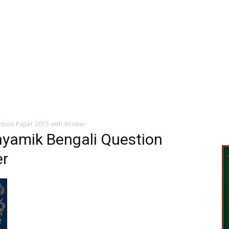
stion Paper 2015 with Answer
yamik Bengali Question
er