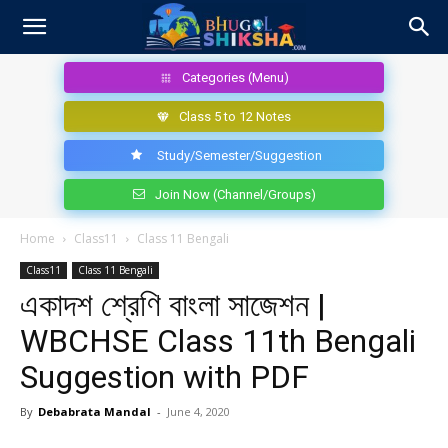
Categories (Menu)
Class 5 to 12 Notes
Study/Semester/Suggestion
Join Now (Channel/Groups)
Home
Class11
Class 11 Bengali
Class11
Class 11 Bengali
একাদশ শ্রেণি বাংলা সাজেশন |
WBCHSE Class 11th Bengali
Suggestion with PDF
By
Debabrata Mandal
-
June 4, 2020