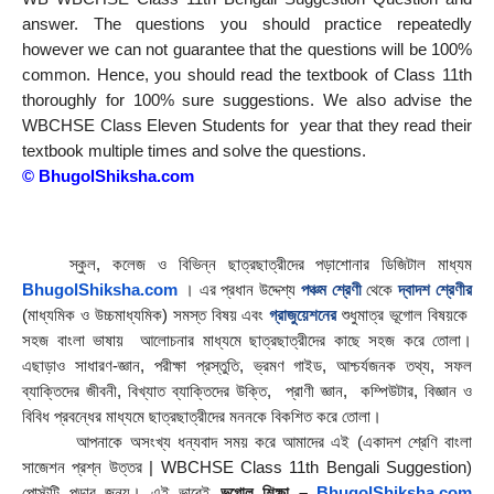
answer. The questions you should practice repeatedly 
however we can not guarantee that the questions will be 100% 
common. Hence, you should read the textbook of Class 11th 
thoroughly for 100% sure suggestions. We also advise the 
WBCHSE Class Eleven Students for  year that they read their 
textbook multiple times and solve the questions.
© 
BhugolShiksha.com
    স্কুল, কলেজ ও বিভিন্ন ছাত্রছাত্রীদের পড়াশোনার ডিজিটাল মাধ্যম 
BhugolShiksha.com
 । এর প্রধান উদ্দেশ্য 
পঞ্চম শ্রেণী
 থেকে 
দ্বাদশ শ্রেণীর
(মাধ্যমিক ও উচ্চমাধ্যমিক) সমস্ত বিষয় এবং 
গ্রাজুয়েশনের
 শুধুমাত্র ভূগোল বিষয়কে  
সহজ বাংলা ভাষায়  আলোচনার মাধ্যমে ছাত্রছাত্রীদের কাছে সহজ করে তোলা। 
এছাড়াও সাধারণ-জ্ঞান, পরীক্ষা প্রস্তুতি, ভ্রমণ গাইড, আশ্চর্যজনক তথ্য, সফল 
ব্যাক্তিদের জীবনী, বিখ্যাত ব্যাক্তিদের উক্তি,  প্রাণী জ্ঞান,  কম্পিউটার, বিজ্ঞান ও 
বিবিধ প্রবন্ধের মাধ্যমে ছাত্রছাত্রীদের মননকে বিকশিত করে তোলা।
        আপনাকে অসংখ্য ধন্যবাদ সময় করে আমাদের এই (একাদশ শ্রেণি বাংলা 
সাজেশন প্রশ্ন উত্তর | WBCHSE Class 11th Bengali Suggestion) 
পােস্টটি পড়ার জন্য। এই ভাবেই 
ভূগোল শিক্ষা – 
BhugolShiksha.com