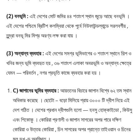
(2) বনভূমি :
এই দেশের মোট জমির ৪৪ শতাংশ স্থান জুড়ে আছে বনভূমি ।
এই দেশের পশ্চিমে ব্রিটিশ কলম্বিয়া থেকে পূর্বে নিউফাউন্ডল্যান্ডে সরলবর্গীয় ,
তুন্দ্রা বনভূ মির মিশ্র অরণ্য লক্ষ করা যায় ।
(3) অন্যান্য ব্যবহার :
এই দেশের সমগ্র ভূমিভাগের ৩ শতাংশ স্থানে শিল্প ও
খনির জন্য ভূমি ব্যবহৃত হয় , ৩৬ শতাংশ এলাকা অবরভূমি ও অন্যান্য ক্ষেত্রে
যেমন — পরিবর্তন , নগর প্রভৃতি কাজে ব্যবহার করা হয় ।
C) জাপানের ভূমির ব্যবহার :
আয়তনের বিচারে জাপান বিশ্বে ৬২ তম স্থান
অধিকার করেছে । ছোটো – বড়ো মিলিয়ে প্রায় ৩০০০ টি দ্বীপ নিয়ে এই
দেশ গঠিত । দেশের প্রধান দ্বীপগুলি হলো — হনসু হোক্কাইডো , কিউসু
এবং শিকোকু । কোরিয়া প্রণালী ও জাপান সাগরের অপর পারে দক্ষিণ
কোরিয়া ও উত্তর কোরিয়া , চিন সাগরের অপর প্রান্তে তাইওয়ান ও চিনের
মূল ভূখণ্ড অবস্থিত ।