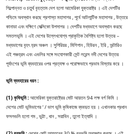
শিল্পোন্নত ও চতুর্থ বৃহত্তম দেশ হলো আমেরিকা যুক্তরাষ্ট্র । এই দেশটির
পশ্চিমে অবস্থান করছে প্রশাস্ত মহাসাগর , পূর্বে আটলান্টিক মহাসাগর , উত্তরে
কানাডা এবং দক্ষিণে মেক্সিকো উপসাগর । দেশটির মধ্যভাগে অবস্থান করছে
সমতলভূমি । এই দেশের উল্লেখযোগ্য প্রাকৃতিক বৈশিষ্ট্য হলো উত্তর –
মধ্যভাগের বৃহৎ হ্রদ অঞ্চল । সুপিরিয়র , মিশিগান , হিউরন , ইরি , অন্টারিও
এই পঞ্চহ্রদ এবং এগুলির সঙ্গে সংযোগকারী সেন্ট লরেন্স নদী দেশের উত্তর
পূর্বাংশের ভূমি ব্যবহারের ওপর প্রত্যক্ষ ও পরোক্ষভাবে প্রভাব বিস্তার করে ।
ভূমি ব্যবহারের ধরন :
(1) কৃষিভূমি :
আমেরিকা যুক্তরাষ্ট্রের মোট আয়তন 94 লক্ষ বর্গ কিমি ।
দেশের মোট ভূমিভাগের ‘ / ভাগ ভূমি কৃষিকাজে ব্যবহৃত হয় । এখানকার প্রধান
ফসলগুলি হলো গম , ভুট্টা , ধান , সয়াবিন , তুলো ইত্যাদি ।
(2) বনভূমি :
দেশের মোট আয়তনের 30 % বনভূমি অবস্থান করছে । এই