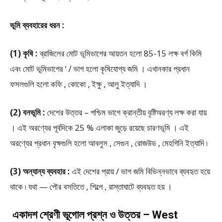
ভূমি ব্যবহারের ধরন :
(1) কৃষি :
ব্রাজিলের মোট ভূমিভাগের আয়তন হলো 85-15 লক্ষ বর্গ কিমি
এবং মোট ভূমিভাগের ‘ / ভাগ হলো কৃষিযোগ্য জমি । এখানকার প্রধান
ফসলগুলি হলো কফি , কোকো , ইক্ষু , আলু ইত্যাদি ।
(2) বনভূমি :
দেশের উত্তর – পশ্চিম ভাগে ক্রান্তীয় বৃষ্টিঅরণ্য লক্ষ করা যায়
। এই অরণ্যের পূর্বদিকে 25 % এলাকা জুড়ে রয়েছে চারণভূমি । এই
অরণ্যের প্রধান বৃক্ষগুলি হলো আবলুস , সেগুন , রোজউড , মেহগিনি ইত্যাদি ৷
(3) অন্যান্য ব্যবহার :
এই দেশের প্রায় / ভাগ জমি বিভিন্নভাবে ব্যবহৃত হয়ে
থাকে ৷ যথা — পৌর বসতিতে , শিল্পে , রাস্তাঘাটে ব্যবহৃত হয় ।
একাদশ শ্রেণী ভূগোল প্রশ্ন ও উত্তর – West