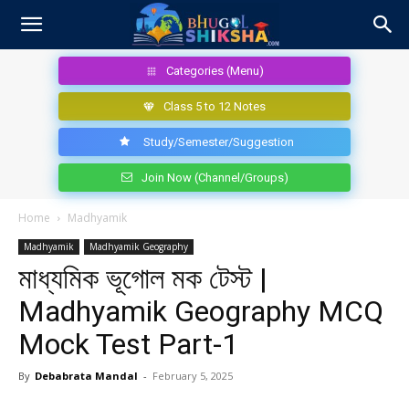
Categories (Menu)
Class 5 to 12 Notes
Study/Semester/Suggestion
Join Now (Channel/Groups)
Home
Madhyamik
Madhyamik
Madhyamik Geography
মাধ্যমিক ভূগোল মক টেস্ট |
Madhyamik Geography MCQ
Mock Test Part-1
By
Debabrata Mandal
-
February 5, 2025