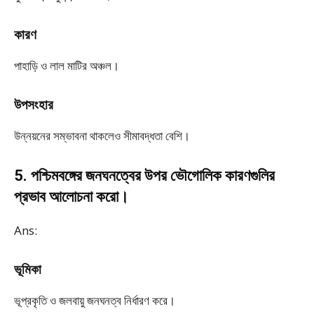
কারণ
পাহাড়ি ও লাল মাটির অঞ্চল।
উপসংহার
উন্নয়নের সম্ভাবনা থাকলেও সীমাবদ্ধতা বেশি।
5. পশ্চিমবঙ্গের জনঘনত্বের উপর ভৌগোলিক কারণগুলির
প্রভাব আলোচনা করো।
Ans:
ভূমিকা
ভূপ্রকৃতি ও জলবায়ু জনঘনত্ব নির্ধারণ করে।