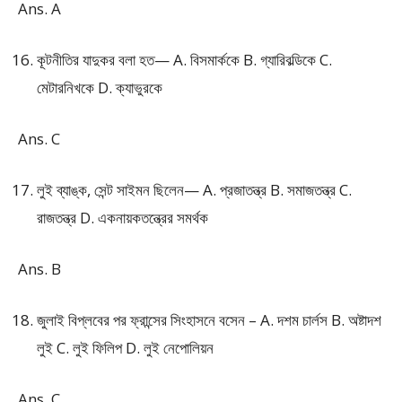
Ans. A
কূটনীতির যাদুকর বলা হত— A. বিসমার্ককে B. গ্যারিবল্ডিকে C.
মেটারনিখকে D. ক্যাভুরকে
Ans. C
লুই ব্যাঙ্ক, সেন্ট সাইমন ছিলেন— A. প্রজাতন্ত্র B. সমাজতন্ত্র C.
রাজতন্ত্র D. একনায়কতন্ত্রের সমর্থক
Ans. B
জুলাই বিপ্লবের পর ফ্রান্সের সিংহাসনে বসেন – A. দশম চার্লস B. অষ্টাদশ
লুই C. লুই ফিলিপ D. লুই নেপোলিয়ন
Ans. C