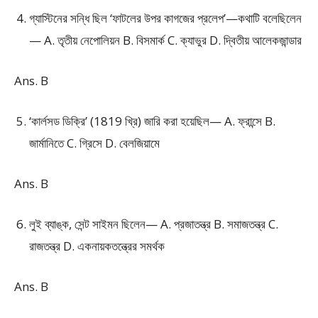
গ্যাস্টিনের সন্ধি ছিল ‘ফাটলের উপর কাগজের প্রলেপ’—কথাটি বলেছিলেন
— A. তৃতীয় নেপোলিয়ন B. বিসমার্ক C. ক্যাভুর D. দ্বিতীয় আলেকজান্ডার
Ans. B
‘কার্লসড ডিক্রি’ (1819 খ্রি) জারি করা হয়েছিল— A. ফ্রান্সে B.
জার্মানিতে C. গ্রিসে D. বেলজিয়ামে
Ans. B
লুই ব্যাঙ্ক, সেন্ট সাইমন ছিলেন— A. প্রজাতন্ত্র B. সমাজতন্ত্র C.
রাজতন্ত্র D. একনায়কতন্ত্রের সমর্থক
Ans. B