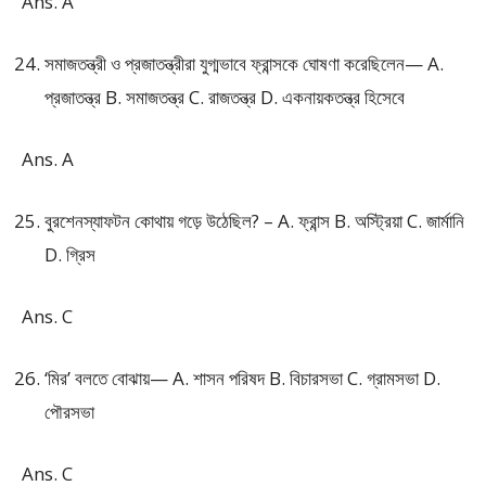
Ans. A
সমাজতন্ত্রী ও প্রজাতন্ত্রীরা যুগ্মভাবে ফ্রান্সকে ঘোষণা করেছিলেন— A.
প্রজাতন্ত্র B. সমাজতন্ত্র C. রাজতন্ত্র D. একনায়কতন্ত্র হিসেবে
Ans. A
বুরশেনস্যাফটন কোথায় গড়ে উঠেছিল? – A. ফ্রান্স B. অস্ট্রিয়া C. জার্মানি
D. গ্রিস
Ans. C
‘মির’ বলতে বোঝায়— A. শাসন পরিষদ B. বিচারসভা C. গ্রামসভা D.
পৌরসভা
Ans. C