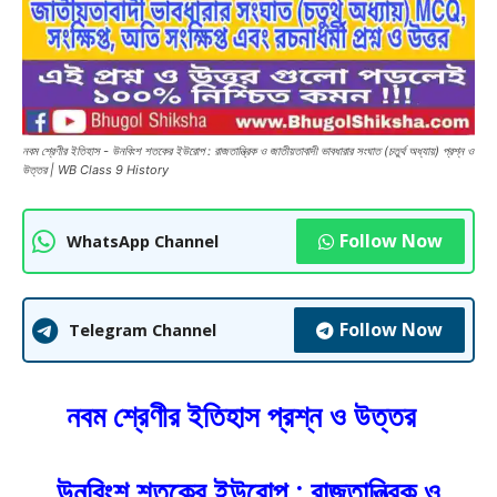
নবম শ্রেণীর ইতিহাস - উনবিংশ শতকের ইউরোপ : রাজতান্ত্রিক ও জাতীয়তাবাদী ভাবধারার সংঘাত (চতুর্থ অধ্যায়) প্রশ্ন ও
উত্তর | WB Class 9 History
Follow Now
WhatsApp Channel
Follow Now
Telegram Channel
নবম শ্রেণীর ইতিহাস প্রশ্ন ও উত্তর
উনবিংশ শতকের ইউরোপ : রাজতান্ত্রিক ও