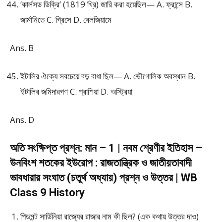
‘কার্লসড ডিক্রি’ (1819 খ্রি) জারি করা হয়েছিল— A. ফ্রান্সে B.
জার্মানিতে C. গ্রিসে D. বেলজিয়ামে
Ans. B
ইটালির ঐক্যে সবচেয়ে বড় বাধা ছিল— A. ভৌগোলিক অবস্থান B.
ইটালির জমিদারগণ C. প্রাশিয়া D. অস্ট্রিয়া
Ans. D
অতি সংক্ষিপ্ত প্রশ্ন: মান – 1 | নবম শ্রেণীর ইতিহাস –
উনবিংশ শতকের ইউরোপ : রাজতান্ত্রিক ও জাতীয়তাবাদী
ভাবধারার সংঘাত (চতুর্থ অধ্যায়) প্রশ্ন ও উত্তর | WB
Class 9 History
পিডমন্ট সার্ডিনিয়া রাজ্যের রাজার নাম কী ছিল? (এক কথায় উত্তর দাও)