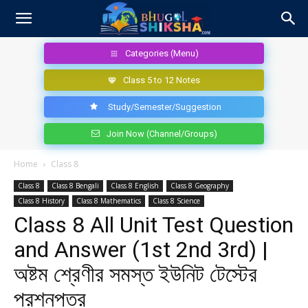
Categories (Menu)
Class 5 to 12 Notes
Study/Semester/Suggestion
Join Now (Channel/Groups)
Home
Class 8
Class 8
Class 8 Bengali
Class 8 English
Class 8 Geography
Class 8 History
Class 8 Mathematics
Class 8 Science
Class 8 All Unit Test Question
and Answer (1st 2nd 3rd) |
অষ্টম শ্রেণীর সমস্ত ইউনিট টেস্টের
প্রশ্নপত্র