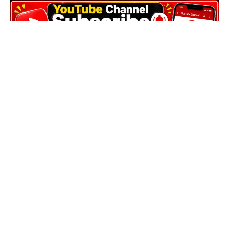
Loading [MathJax]/extensions/MathMenu.js
Class 8 Bengali Suggestion
Click here
আরোও দেখুন:-
Class 8 English Suggestion
Click here