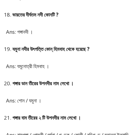
ভারতের দীর্ঘতম নদী কোনটি ?
Ans: গঙ্গানদী ।
যমুনা নদীর উৎপত্তি কোন্ হিমবাহ থেকে হয়েছে ?
Ans: যমুনোত্রী হিমবাহ ।
গঙ্গার ডান তীরের উপনদীর নাম লেখো ।
Ans: শোন / যমুনা ।
গঙ্গার বাম তীরের ২ টি উপনদীর নাম লেখো ।
Ans: রামগঙ্গা / গোমতী / ঘর্ঘরা / গণ্ডক / কোশী / বুড়িগণ্ড / মহানন্দা ইত্যাদি