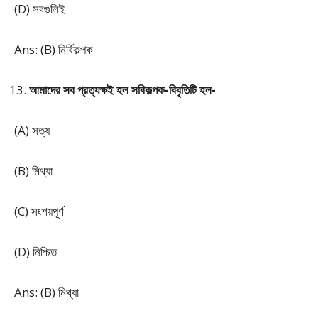
(D) সবগুলিই
Ans: (B) নির্বিকল্পক
আমাদের সব প্রত্যক্ষই হল সবিকল্পক-বিবৃতিটি হল-
(A) সত্য
(B) মিথ্যা
(C) সংশয়পূর্ণ
(D) নিশ্চিত
Ans: (B) মিথ্যা