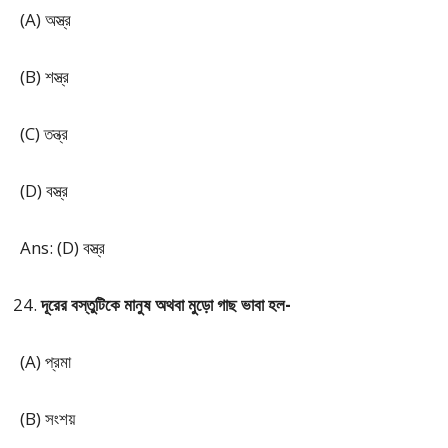
(A) অস্ত্র
(B) শস্ত্র
(C) তন্ত্র
(D) বস্ত্র
Ans: (D) বস্ত্র
দূরের বস্তুটিকে মানুষ অথবা মুড়ো গাছ ভাবা হল-
(A) প্রমা
(B) সংশয়