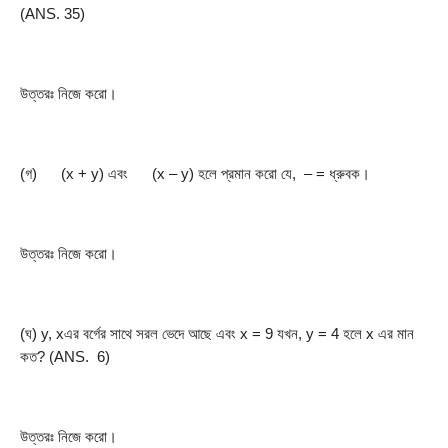
(ANS. 35)
উত্তরঃ নিজে করো।
(গ)      (x + y) এবং      (x – y) হলে প্রমান করো যে,  – = ধ্রুবক।
উত্তরঃ নিজে করো।
(ঘ) y, xএর বর্গের সাথে সরল ভেদে আছে এবং x = 9 যখন, y = 4 হলে x এর মান 
কত? (ANS.  6)
উত্তরঃ নিজে করো।