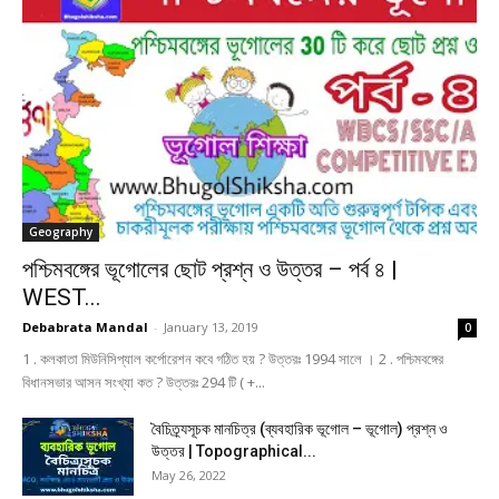
Geography
পশ্চিমবঙ্গের ভূগােলের ছোট প্রশ্ন ও উত্তর – পর্ব ৪ |
WEST...
Debabrata Mandal
-
January 13, 2019
0
1 . কলকাতা মিউনিসিপ্যাল কর্পোরেশন কবে গঠিত হয় ? উত্তরঃ 1994 সালে । 2 . পশ্চিমবঙ্গের
বিধানসভার আসন সংখ্যা কত ? উত্তরঃ 294 টি ( +...
বৈচিত্র্যসূচক মানচিত্র (ব্যবহারিক ভূগোল – ভূগোল) প্রশ্ন ও
উত্তর | Topographical...
May 26, 2022