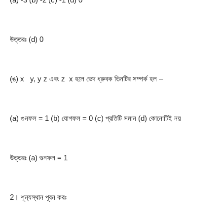
উত্তরঃ (d) 0
(ঙ) x   y, y z এবং z  x হলে ভেদ ধ্রুবক তিনটির সম্পর্ক হল –
(a) গুনফল = 1 (b) যোগফল = 0 (c) প্রতিটি সমান (d) কোনোটিই নয়
উত্তরঃ (a) গুনফল = 1
2। শূন্যস্থান পূরন করঃ