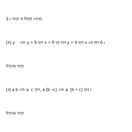
3। সত্য বা মিথ্যা লেখোঃ
(ক) y    এবং y = 9 হলে x = 9 হয় তবে y = 4 হলে x এর মান 6।
উত্তরঃ সত্য
(খ) a b এবং a  c হলে, a (b –c) এবং a  (b + c) হবে।
উত্তরঃ সত্য