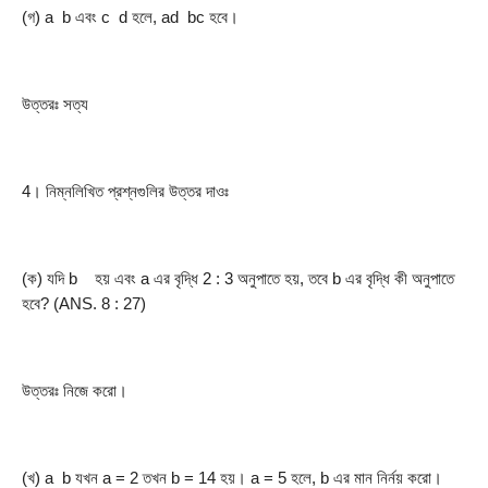
(গ) a  b এবং c  d হলে, ad  bc হবে।
উত্তরঃ সত্য
4। নিম্নলিখিত প্রশ্নগুলির উত্তর দাওঃ
(ক) যদি b    হয় এবং a এর বৃদ্ধি 2 : 3 অনুপাতে হয়, তবে b এর বৃদ্ধি কী অনুপাতে 
হবে? (ANS. 8 : 27)
উত্তরঃ নিজে করো।
(খ) a  b যখন a = 2 তখন b = 14 হয়। a = 5 হলে, b এর মান নির্নয় করো। 