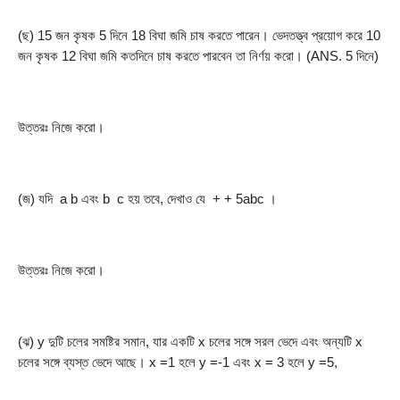
(ছ) 15 জন কৃষক 5 দিনে 18 বিঘা জমি চাষ করতে পারেন। ভেদতত্ত্ব প্রয়োগ করে 10 
জন কৃষক 12 বিঘা জমি কতদিনে চাষ করতে পারবেন তা নির্ণয় করো। (ANS. 5 দিনে)
উত্তরঃ নিজে করো।
(জ) যদি  a b এবং b  c হয় তবে, দেখাও যে  + + 5abc ।
উত্তরঃ নিজে করো।
(ঝ) y দুটি চলের সমষ্টির সমান, যার একটি x চলের সঙ্গে সরল ভেদে এবং অন্যটি x 
চলের সঙ্গে ব্যস্ত ভেদে আছে। x =1 হলে y =-1 এবং x = 3 হলে y =5,