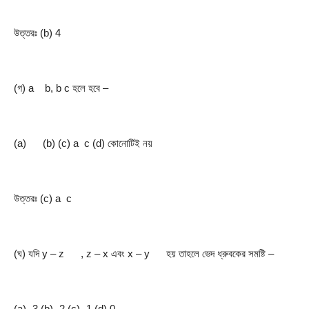
উত্তরঃ (b) 4
(গ) a    b, b c হলে হবে –
(a)      (b) (c) a  c (d) কোনোটিই নয়
উত্তরঃ (c) a  c
(ঘ) যদি y – z      , z – x এবং x – y      হয় তাহলে ভেদ ধ্রুবকের সমষ্টি –
(a) -3 (b) -2 (c) -1 (d) 0