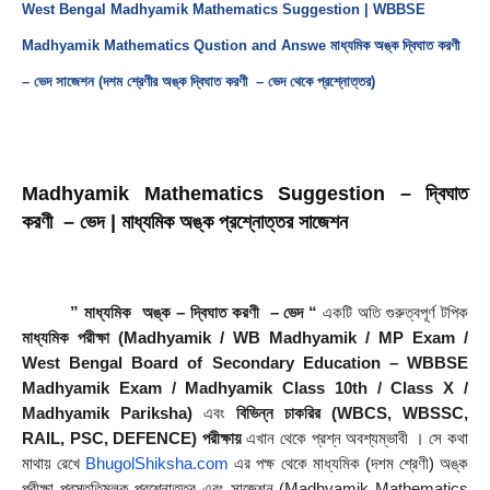
West Bengal Madhyamik Mathematics Suggestion | WBBSE
Madhyamik Mathematics Qustion and Answe
মাধ্যমিক অঙ্ক দ্বিঘাত করণী
– ভেদ সাজেশন (দশম শ্রেণীর অঙ্ক দ্বিঘাত করণী – ভেদ থেকে প্রশ্নোত্তর)
Madhyamik Mathematics Suggestion – দ্বিঘাত 
করণী  – ভেদ | মাধ্যমিক অঙ্ক প্রশ্নোত্তর সাজেশন
 ” মাধ্যমিক  অঙ্ক – দ্বিঘাত করণী  – ভেদ “
 একটি অতি গুরুত্বপূর্ণ টপিক 
মাধ্যমিক পরীক্ষা (Madhyamik / WB Madhyamik / MP Exam / 
West Bengal Board of Secondary Education – WBBSE 
Madhyamik Exam / Madhyamik Class 10th / Class X / 
Madhyamik Pariksha)
 এবং 
বিভিন্ন চাকরির (WBCS, WBSSC, 
RAIL, PSC, DEFENCE) পরীক্ষায়
 এখান থেকে প্রশ্ন অবশ্যম্ভাবী । সে কথা 
মাথায় রেখে 
BhugolShiksha.com
 এর পক্ষ থেকে মাধ্যমিক (দশম শ্রেণী) অঙ্ক 
পরীক্ষা প্রস্তুতিমূলক প্রশ্নোত্তর এবং সাজেশন (Madhyamik Mathematics 