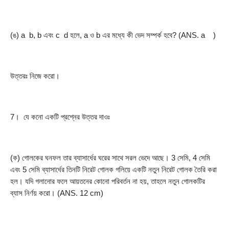
(ঙ) a  b, b এবং c  d হলে, a ও b এর মধ্যে কী ভেদ সম্পর্ক হবে? (ANS. a    )
উত্তরঃ নিজে করো।
7।  যে কনো একটি প্রশ্নের উত্তর দাওঃ
(ক) গোলকের ঘনফল তার ব্যাসার্ধের ঘরের সাথে সরল ভেদে আছে। 3 সেমি, 4 সেমি 
এবং 5 সেমি ব্যাসার্ধের তিনটি নিরেট গোলক গলিয়ে একটি নতুন নিরেট গোলক তৈরি করা 
হল। যদি গলানোর ফলে আয়তনের কোনো পরিবর্তন না হয়, তাহলে নতুন গোলকটির 
ব্যাস নির্ণয় করো। (ANS. 12 cm)