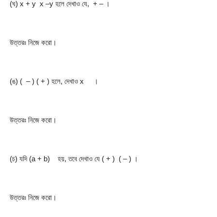
(ঘ) x + y  x –y হলে দেখাও যে,  + – ।
উত্তরঃ নিজে করো।
(ঙ) (  – ) ( + ) হলে, দেখাও x     ।
উত্তরঃ নিজে করো।
(চ) যদি (a + b)    হয়, তবে দেখাও যে ( + )  ( – ) ।
উত্তরঃ নিজে করো।