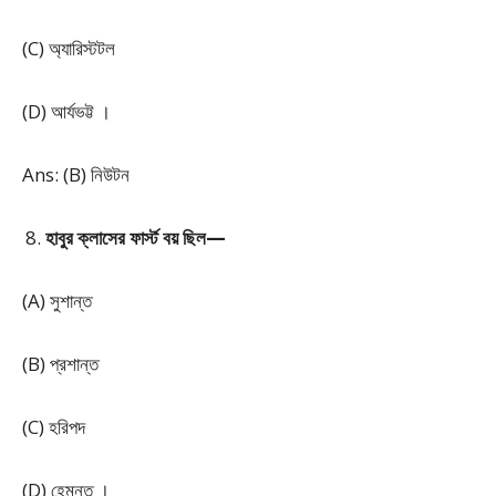
(C) অ্যারিস্টটল
(D) আর্যভট্ট ।
Ans: (B) নিউটন
হাবুর ক্লাসের ফার্স্ট বয় ছিল—
(A) সুশান্ত
(B) প্রশান্ত
(C) হরিপদ
(D) হেমন্ত ।