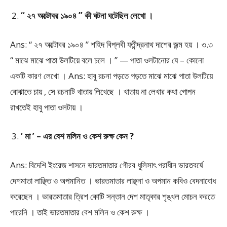
“ ২৭ অক্টোবর ১৯০৪ ” কী ঘটনা ঘটেছিল লেখো ।
Ans: “ ২৭ অক্টোবর ১৯০৪ ” শহিদ বিপ্লবী যতীন্দ্রনাথ দাশের জন্ম হয় । ৩.৩
“ মাঝে মাঝে পাতা উলটিয়ে বলে চলে । ” — পাতা ওলটানোর যে – কোনো
একটি কারণ লেখো । Ans: হাবু রচনা পড়তে পড়তে মাঝে মাঝে পাতা উলটিয়ে
বোঝাতে চায় , সে রচনাটি খাতায় লিখেছে । খাতায় না লেখার কথা গোপন
রাখতেই হাবু পাতা ওলটায় ।
‘ মা ’ – এর বেশ মলিন ও কেশ রুক্ষ কেন ?
Ans: বিদেশি ইংরেজ শাসনে ভারতমাতার গৌরব ধূলিসাৎ পরাধীন ভারতবর্ষে
দেশমাতা লাঞ্ছিত ও অপমানিত । ভারতমাতার লাঞ্ছনা ও অপমান কবিও বেদনাবোধ
করেছেন । ভারতমাতার ত্রিশ কোটি সন্তান দেশ মাতৃকার শৃঙ্খল মোচন করতে
পারেনি । তাই ভারতমাতার বেশ মলিন ও কেশ রুক্ষ ।