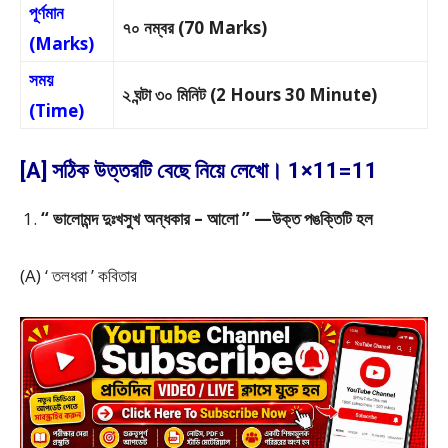
পূর্ণমান
৭০ নম্বর (70 Marks)
(Marks)
সময়
২ ঘন্টা ৩০ মিনিট (2 Hours 30 Minute)
(Time)
[A] সঠিক উত্তরটি বেছে নিয়ে লেখো। 1×11=11
“ ভালোমন্দ দুঃখসুখ অন্ধকার – আলো ” —উক্ত পঙক্তিটি হল
(A) ‘ তলধরা ’ কবিতার