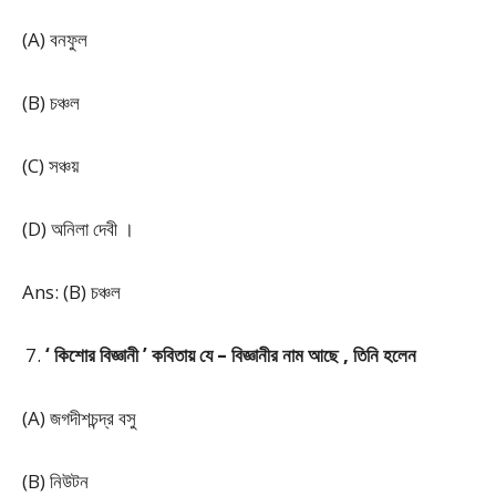
(A) বনফুল
(B) চঞ্চল
(C) সঞ্চয়
(D) অনিলা দেবী ।
Ans: (B) চঞ্চল
‘ কিশোর বিজ্ঞানী ’ কবিতায় যে – বিজ্ঞানীর নাম আছে , তিনি হলেন
(A) জগদীশচন্দ্র বসু
(B) নিউটন