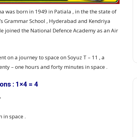
as born in 1949 in Patiala , in the the state of
ge’s Grammar School , Hyderabad and Kendriya
He joined the National Defence Academy as an Air
nt on a journey to space on Soyuz T – 11 , a
wenty – one hours and forty minutes in space .
ons : 1×4 = 4
?
n in space .