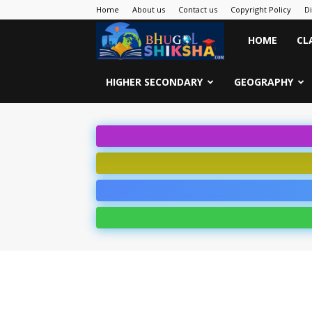
Home
About us
Contact us
Copyright Policy
D
Bhugol
HOME
CL
Shiksha
HIGHER SECONDARY
GEOGRAPHY