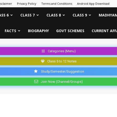
isclaimer
Privacy Policy
Terms and Conditions
Android App Download
ASS 6
CLASS 7
CLASS 8
CLASS 9
MADHYAM
FACTS
BIOGRAPHY
GOVT SCHEMES
CURRENT AFF
Categories (Menu)
Class 5 to 12 Notes
Study/Semester/Suggestion
Join Now (Channel/Groups)