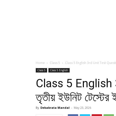
Home
Class 5
Class 5 English 3rd Unit Test Question 
Class 5
Class 5 English
Class 5 English 3
তৃতীয় ইউনিট টেস্টের 
By
Debabrata Mandal
-
May 23, 2026