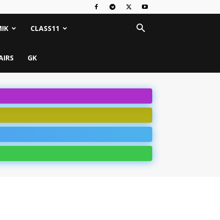
IK
CLASS11
AIRS
GK