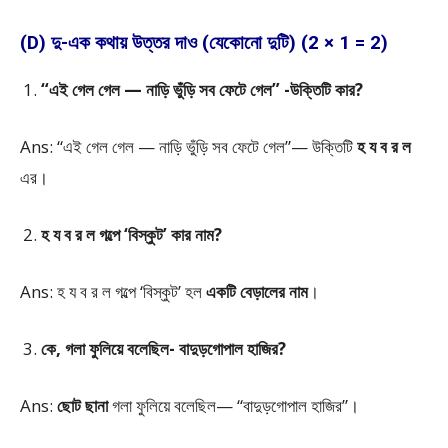
(D) দু-এক কথায় উত্তর দাও (যেকোনো দুটি) (2 × 1 = 2)
“এই গেল গেল — নাড়ি ভুঁড়ি সব ফেটে গেল” -উক্তিটি কার?
Ans: “এই গেল গেল — নাড়ি ভুঁড়ি সব ফেটে গেল”— উক্তিটি
হ য ব র ল
এর।
হ য ব র ল গল্পে ‘বিস্কুট’ কার নাম?
Ans: হ য ব র ল গল্পে ‘বিস্কুট’ হল
একটি বেড়ালের নাম
।
কে, গলা ফুলিয়ে বলেছিল- বাদুড়গোপাল হাজির?
Ans:
ছোট ছানা
গলা ফুলিয়ে বলেছিল— “বাদুড়গোপাল হাজির”।