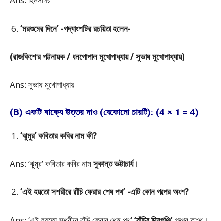
Ans: হিমসাগর
‘মরশুমের দিনে’ -গদ্যাংশটির রচয়িতা হলেন-
(রাজকিশোর পট্টনায়ক / ধনগোপাল মুখোপাধ্যায় / সুভাষ মুখোপাধ্যায়)
Ans: সুভাষ মুখোপাধ্যায়
(B) একটি বাক্যে উত্তর দাও (যেকোনো চারটি): (4 × 1 = 4)
‘ঝুমুর’ কবিতার কবির নাম কী?
Ans: ‘ঝুমুর’ কবিতার কবির নাম
সুকান্ত ভট্টাচার্য
।
‘এই হয়তো সশরীরে রাঁচি ফেরার শেষ পথ’ -এটি কোন গল্পের অংশ?
Ans: ‘এই হয়তো সশরীরে রাঁচি ফেরার শেষ পথ’
‘রাঁচির দিনপঞ্জি’
গল্পের অংশ।