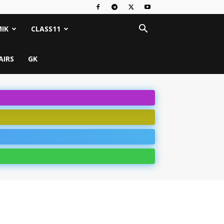
IK
CLASS11
AIRS
GK