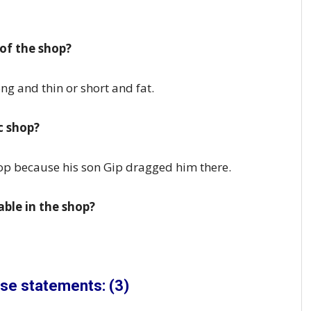
of the shop?
g and thin or short and fat.
c shop?
op because his son Gip dragged him there.
ble in the shop?
alse statements: (3)