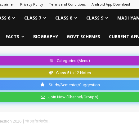
isclaimer
Privacy Policy
Terms and Conditions
Android App Download
ASS 6
CLASS 7
CLASS 8
CLASS 9
MADHYAM
FACTS
BIOGRAPHY
GOVT SCHEMES
CURRENT AFF
Categories (Menu)
Class 5 to 12 Notes
Study/Semester/Suggestion
Join Now (Channel/Groups)
on 2026 | ষষ্ঠ শ্রেণীর দ্বিতীয়...