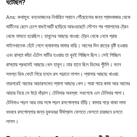
ঘটেছিল?
Ans: কথামুখ: বনভোজনের নির্ধারিত স্থানে পৌঁছোনোর জন্য শ্যামবাজার থেকে
মার্টিনের রেলে চেপে বাগুইআটি ছাড়িয়ে আরওচারটে স্টেশন পর প্যালাদের ট্রেন
থেকে নামতে হয়েছিল। হাবুলের আছাড় খাওয়া: ট্রেন থেকে নেমে প্রায়
মাইলখানেক হেঁটে গেলে ক্যাবলার মামার বাড়ি। আগের দিন রাত্রে বৃষ্টি হওয়ায়
এবং রাস্তা কাঁচা এঁটেল মাটির হওয়ায় তা খুবই পিচ্ছিল ছিল। সেই পিচ্ছিল
রাস্তায় প্রথমেই আছাড় খেল হাবুল। তার হাতে ছিল ডিমের পুঁটলি। ফলে
সমস্ত ডিম ফেটে গিয়ে হলদে রস গড়াতে লাগল। প্যালার আছাড় খাওয়া:
তারপরেই আমের আচারসমেত প্যালা আছাড় খেল। সারা গায়ে কাদা আর আমের
আচার নিয়ে সে উঠে দাঁড়াল। টেনিদার অবস্থা: সবশেষে এল টেনিদার পালা।
টেনিদাও পড়ল আর তার সঙ্গে পড়ল রসগোল্লার হাঁড়ি। কাদায় পড়ে থাকা সাদা
ধবধবে রসগোল্লার জন্য বুকভাঙা দীর্ঘশ্বাস ফেলতে ফেলতে চারজনে চলতে
লাগল।