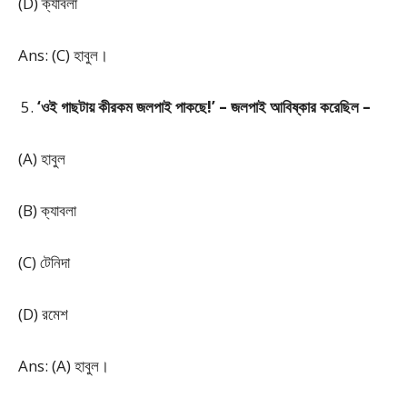
(D) ক্যাবলা
Ans: (C) হাবুল।
‘ওই গাছটায় কীরকম জলপাই পাকছে!’ – জলপাই আবিষ্কার করেছিল –
(A) হাবুল
(B) ক্যাবলা
(C) টেনিদা
(D) রমেশ
Ans: (A) হাবুল।