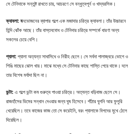
সে টেনিদাকে সন্তুষ্ট রাখতে চায়, আচরণে সে বন্ধুত্বপূর্ন ও খাদ্যরসিক।
ক্যাবলা: ব
নভোজনের ব্যাপার গল্পে এক মজাদার চরিত্র ক্যাবলা। তাঁর উচ্চারনে
হিন্দি ঝোঁক আছে। তাঁর বাস্তববোধ ও টেনিদার চরিত্র সম্পর্কে ধারণা অন্য
সকলের চেয়ে বেশি।
প্যালা:
প্যালা অত্যন্ত সাধাসিধে ও নিরীহ ছেলে। সে সর্বদা পালাজ্বরে ভোগে ও
শিঙি মাছের ঝোল খায়। মাঝে মধ্যে সে টেনিদার কাছে শাস্তি পেয়ে থাকে। দলে
তার বিশেষ মর্যাদা ছিল না।
ভন্টা:
এ গল্পে ভন্টা কম গুরুত্ব পাওয়া চরিত্র। অত্যন্ত ধড়িবাজ ছেলে সে।
রাজহাঁসের ডিমের সন্ধান দেওয়ার জন্য ঘুষ হিসেবে। পাঁঠার ঘুগনি আর ফুলুরি
খেয়েছিল। তবে কাজের কাজ তো সে করেইনি, বরং প্যালাকে বিপদের মুখে ঠেলে
দিয়েছিল।