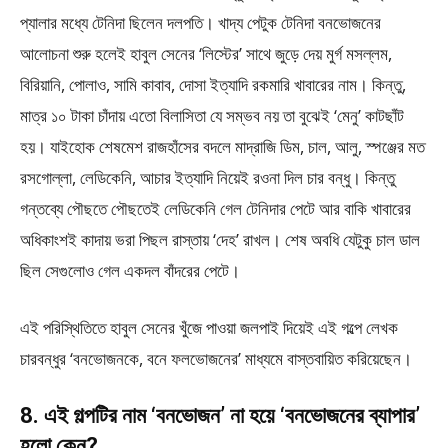
প্যালার মধ্যে টেনিদা ছিলেন দলপতি। খাদ্য পেটুক টেনিদা বনভোজনের
আলোচনা শুরু হলেই হাবুল সেনের ‘লিস্টের’ সাথে জুড়ে দেয় মুর্গ মসল্লম,
বিরিয়ানি, পোলাও, সামি কাবাব, দোসা ইত্যাদি রকমারি খাবারের নাম। কিন্তু,
মাত্র ১০ টাকা চাঁদায় এতো বিলাসিতা যে সম্ভব নয় তা বুঝেই ‘মেনু’ কাটছাঁট
হয়। যাইহোক শেষমেশ রাজহাঁসের বদলে মাদ্রাজি ডিম, চাল, আলু, স্পঞ্জের মত
রসগোল্লা, লেডিকেনি, আচার ইত্যাদি নিয়েই রওনা দিল চার বন্ধু। কিন্তু
গন্তব্যে পৌছতে পৌছতেই লেডিকেনি গেল টেনিদার পেটে আর বাকি খাবারের
অধিকাংশই কাদায় ভরা পিছল রাস্তায় ‘দেহ’ রাখল। শেষ অবধি যেটুকু চাল ডাল
ছিল সেগুলোও গেল একদল বাঁদরের পেটে।
এই পরিস্থিতিতে হাবুল সেনের খুঁজে পাওয়া জলপাই দিয়েই এই গল্পে লেখক
চারবন্ধুর ‘বনভোজনকে, বনে ফলভোজনের’ মাধ্যমে বাস্তবায়িত করিয়েছেন।
8. এই গল্পটির নাম ‘বনভোজন’ না হয়ে ‘বনভোজনের ব্যাপার’
হলো কেন?