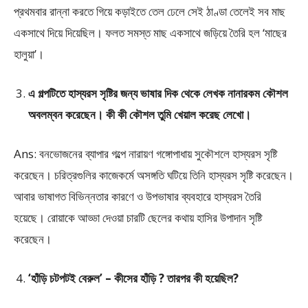
প্রথমবার রান্না করতে গিয়ে কড়াইতে তেল ঢেলে সেই ঠাণ্ডা তেলেই সব মাছ
একসাথে দিয়ে দিয়েছিল। ফলত সমস্ত মাছ একসাথে জড়িয়ে তৈরি হল ‘মাছের
হালুয়া’।
এ গল্পটিতে হাস্যরস সৃষ্টির জন্য ভাষার দিক থেকে লেখক নানারকম কৌশল
অবলম্বন করেছেন। কী কী কৌশল তুমি খেয়াল করেছ লেখো।
Ans: বনভোজনের ব্যাপার গল্পে নারায়ণ গঙ্গোপাধায় সুকৌশলে হাস্যরস সৃষ্টি
করেছেন। চরিত্রগুলির কাজেকর্মে অসঙ্গতি ঘটিয়ে তিনি হাস্যরস সৃষ্টি করেছেন।
আবার ভাষাগত বিভিন্নতার কারণে ও উপভাষার ব্যবহারে হাস্যরস তৈরি
হয়েছে। রোয়াকে আড্ডা দেওয়া চারটি ছেলের কথায় হাসির উপাদান সৃষ্টি
করেছেন।
‘হাঁড়ি চটপটই বেরুল’ – কীসের হাঁড়ি ? তারপর কী হয়েছিল?