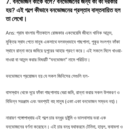
7. বনভোজন কাকে বলে? বনভোজনের জন্য কী কী দরকার
হয়? এই গল্পে কীভাবে বনভোজনের প্রস্তাব বাস্তবায়িত হল
তা লেখো।
Ans: গ্রাম বাংলায় শীতকালে রোজকার একঘেয়েমি জীবনে খানিক আনন্দ,
মুক্তির স্বাদ পেতে মানুষ একসাথে দলবদ্ধভাবে গাছপালা, পুকুর সংলগ্ন ফাঁকা
স্থানে রান্না করে জমিয়ে দুপুরের আহার গ্রহণ করে। এই সকলে মিলে খাওয়া-
দাওয়া বা আনন্দ করার বিষয়টি “বনভোজন” নামে পরিচিত।
বনভোজনে প্রয়োজন হয় যে সকল জিনিসের সেগুলি হল-
বাসস্থান থেকে দূরে ফাঁকা গাছপালায় ঘেরা জমি, রান্না করার সকল উপকরণ ও
বিভিন্ন সরঞ্জাম এবং অবশ্যই বহু মানুষ (একা একা বনভোজন সম্ভব নয়)।
নারায়ণ গঙ্গোপাধ্যায় এই গল্পে চার বন্ধুর দুষ্টুমি ও ভালবাসায় ভরা এক
বনভোজনের বর্ণনা করেছেন। এই চার বন্ধু যথাক্রমে টেনিদা, হাবুল, ক্যাবলা ও