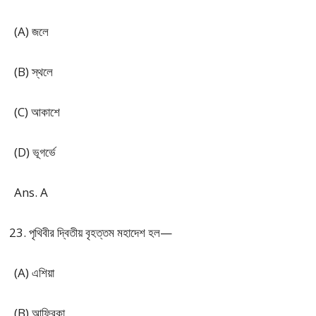
(A) জলে
(B) স্থলে
(C) আকাশে
(D) ভূগর্ভে
Ans. A
পৃথিবীর দ্বিতীয় বৃহত্তম মহাদেশ হল—
(A) এশিয়া
(B) আফ্রিকা