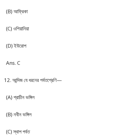
(B) আফ্রিকা
(C) ওশিয়ানিয়া
(D) ইউরোপ
Ans. C
আন্দিজ যে ধরনের পর্বতশ্রেণি—
(A) প্রাচীন ভঙ্গিল
(B) নবীন ভঙ্গিল
(C) স্থাপ পর্বত