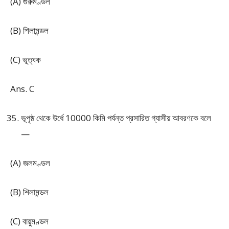
(A) গুরুমণ্ডল
(B) শিলামন্ডল
(C) ভূত্বক
Ans. C
ভূপৃষ্ঠ থেকে উর্ধে 10000 কিমি পর্যন্ত প্রসারিত গ্যাসীয় আবরণকে বলে
—
(A) জলমণ্ডল
(B) শিলামন্ডল
(C) বায়ুমণ্ডল