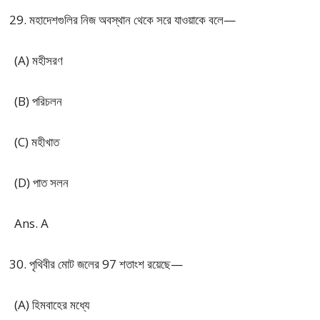
মহাদেশগুলির নিজ অবস্থান থেকে সরে যাওয়াকে বলে—
(A) মহীসরণ
(B) পরিচলন
(C) মহীখাত
(D) পাত সলন
Ans. A
পৃথিবীর মোট জলের 97 শতাংশ রয়েছে—
(A) হিমবাহের মধ্যে