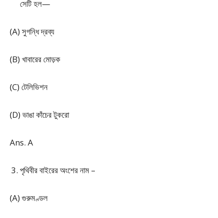
সেটি হল—
(A) সুগন্ধি দ্রব্য
(B) খাবারের মোড়ক
(C) টেলিভিশন
(D) ভাঙা কাঁচের টুকরো
Ans. A
পৃথিবীর বাইরের অংশের নাম –
(A) গুরুমণ্ডল