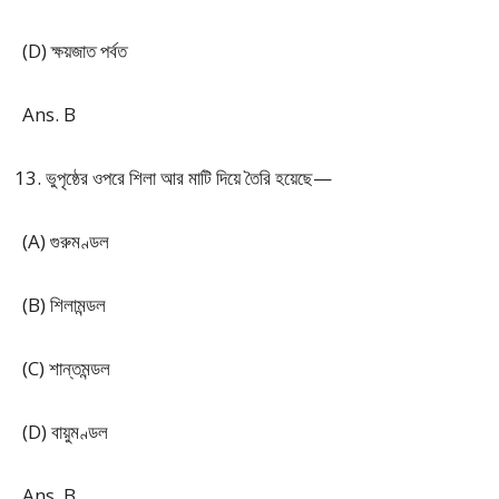
(D) ক্ষয়জাত পর্বত
Ans. B
ভুপৃষ্ঠের ওপরে শিলা আর মাটি দিয়ে তৈরি হয়েছে—
(A) গুরুমণ্ডল
(B) শিলামন্ডল
(C) শান্তমন্ডল
(D) বায়ুমণ্ডল
Ans. B