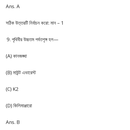
Ans. A
সঠিক উত্তরটি নির্বাচন করো: মান – 1
পৃথিবীর উচ্চতম পর্বতশৃঙ্গ হল—
(A) কানজঙ্ঘা
(B) মাউন্ট এভারেস্ট
(C) K2
(D) কিলিমাঞ্জারো
Ans. B