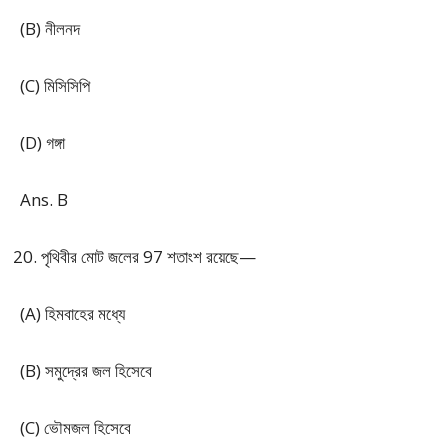
(B) নীলনদ
(C) মিসিসিপি
(D) গঙ্গা
Ans. B
পৃথিবীর মোট জলের 97 শতাংশ রয়েছে—
(A) হিমবাহের মধ্যে
(B) সমুদ্রের জল হিসেবে
(C) ভৌমজল হিসেবে