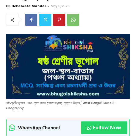
By
Debabrata Mandal
-
May 6, 2026
ষষ্ঠ শ্রেণীর ভূগোল - জল-স্থল-বাতাস (পঞ্চম অধ্যায়) প্রশ্ন ও উত্তর | West Bengal Class 6
Geography
Follow Now
WhatsApp Channel