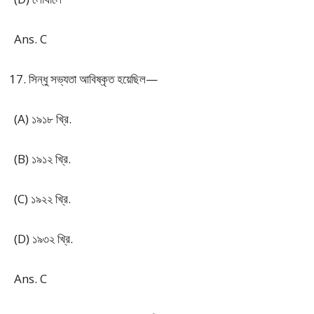
Ans. C
সিন্ধু সভ্যতা আবিষ্কৃত হয়েছিল—
(A) ১৯১৮ খ্রি.
(B) ১৯১২ খ্রি.
(C) ১৯২২ খ্রি.
(D) ১৯৩২ খ্রি.
Ans. C