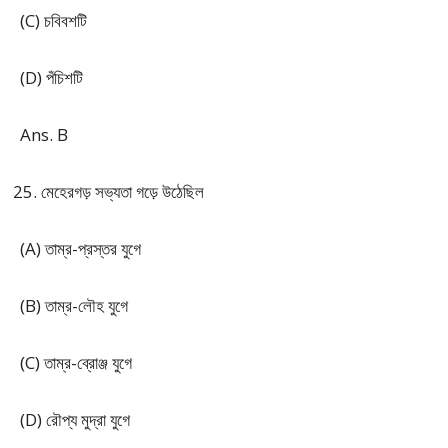
(C) চবিবশটি
(D) পঁচিশটি
Ans. B
মেহেরগড় সভ্যতা গড়ে উঠেছিল
(A) তাম্র-প্রস্তর যুগে
(B) তাম্র-লৌহ যুগে
(C) তাম্র-ব্রোঞ্জ যুগে
(D) রৌপ্য মুদ্রা যুগে