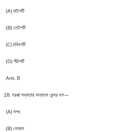
(A) বাইশটি
(B) তেইশটি
(C) চবিবশটি
(D) পঁচিশটি
Ans. B
হরপ্পা সভ্যতার অন্যতম কেন্দ্র হল—
(A) মগধ
(B) লোথাল