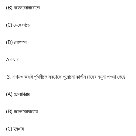
(B) মহেনজোদারোতে
(C) মেহেরগড়ে
(D) লোথালে
Ans. C
এখনও অবধি পৃথিবীতে সবথেকে পুরোনো কার্পাস চাষের নমুনা পাওয়া গেছে
(A) ঢোলাবিরায়
(B) মহেনজোদারোয়
(C) হরপ্পায়