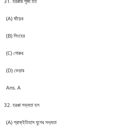
হরপ্পায় পূজা হত
(A) ষাঁড়ের
(B) সিংহের
(C) গোরুর
(D) ভেড়ার
Ans. A
হরপ্পা সভ্যতা হল
(A) প্রাক্‌ইতিহাস যুগের সভ্যতা