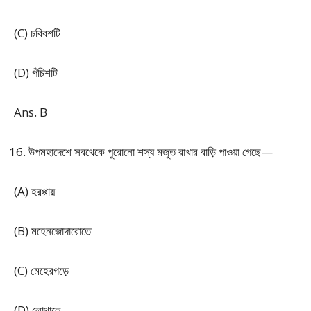
(C) চবিবশটি
(D) পঁচিশটি
Ans. B
উপমহাদেশে সবথেকে পুরোনো শস্য মজুত রাখার বাড়ি পাওয়া গেছে—
(A) হরপ্পায়
(B) মহেনজোদারোতে
(C) মেহেরগড়ে
(D) লোথালে