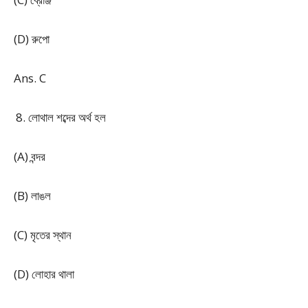
(D) রুপো
Ans. C
লোথাল শব্দের অর্থ হল
(A) বন্দর
(B) লাঙল
(C) মৃতের স্থান
(D) লোহার থালা