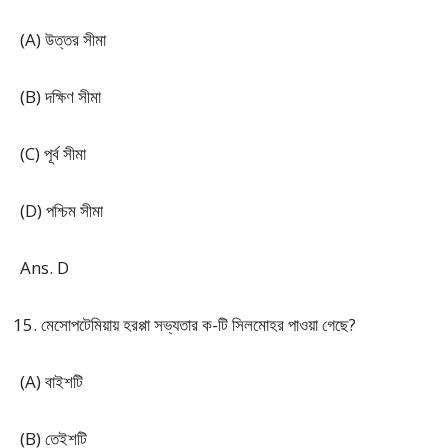
(A) উত্তর সীমা
(B) দক্ষিণ সীমা
(C) পূর্ব সীমা
(D) পশ্চিম সীমা
Ans. D
মেসোপটেমিয়ায় হরপ্পা সভ্যতার ক-টি সিলমোহর পাওয়া গেছে?
(A) বাইশটি
(B) তেইশটি