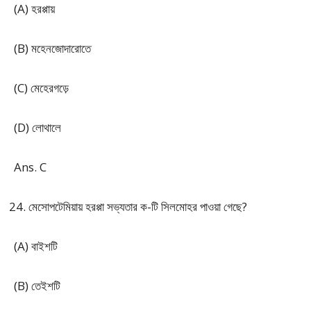
(A) হরপ্পায়
(B) মহেনজোদারোতে
(C) মেহেরগড়ে
(D) লোথালে
Ans. C
মেসোপটেমিয়ায় হরপ্পা সভ্যতার ক-টি সিলমোহর পাওয়া গেছে?
(A) বাইশটি
(B) তেইশটি