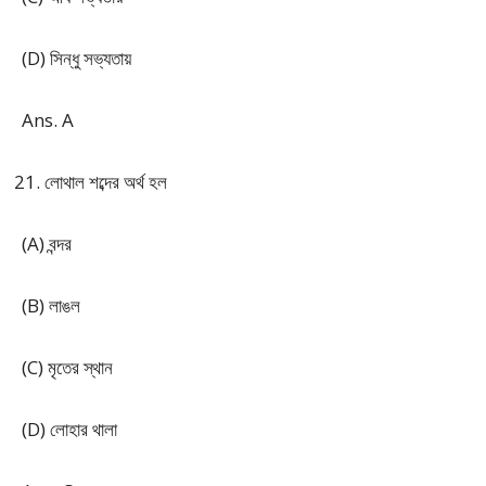
(D) সিন্ধু সভ্যতায়
Ans. A
লোথাল শব্দের অর্থ হল
(A) বন্দর
(B) লাঙল
(C) মৃতের স্থান
(D) লোহার থালা