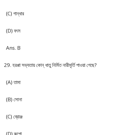
(C) গান্ধার
(D) বৎস
Ans. B
হরপ্পা সভ্যতায় কোন্ ধাতু নির্মিত নারীমূর্তি পাওয়া গেছে?
(A) তামা
(B) সোনা
(C) ব্রোঞ্জ
(D) রুপো