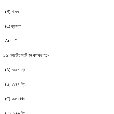
(B) শাসন
(C) ব্যবস্থা
Ans. C
ভারতীয় সংবিধান কার্যকর হয়-
(A) ১৯৫০ খ্রি.
(B) ১৯৪৭ খ্রি.
(C) ১৯৫১ খ্রি.
(D) ১৯৪৬ খ্রি.