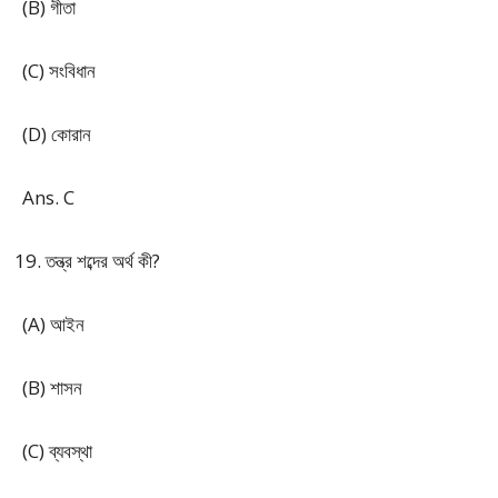
(B) গীতা
(C) সংবিধান
(D) কোরান
Ans. C
তন্ত্র শব্দের অর্থ কী?
(A) আইন
(B) শাসন
(C) ব্যবস্থা