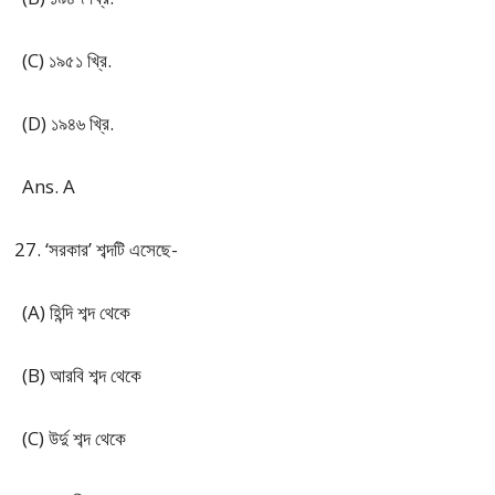
(C) ১৯৫১ খ্রি.
(D) ১৯৪৬ খ্রি.
Ans. A
‘সরকার’ শব্দটি এসেছে-
(A) হিন্দি শব্দ থেকে
(B) আরবি শব্দ থেকে
(C) উর্দু শব্দ থেকে