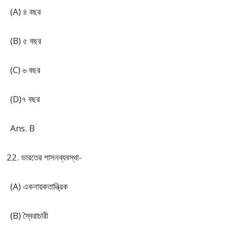
(A) ৪ বছর
(B) ৫ বছর
(C) ৬ বছর
(D)৭ বছর
Ans. B
ভারতের শাসনব্যবস্থা-
(A) একনায়কতান্ত্রিক
(B) স্বৈরাচারী