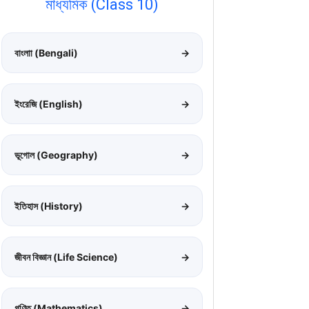
মাধ্যমিক (Class 10)
বাংলাা (Bengali)
→
ইংরেজি (English)
→
ভূগোল (Geography)
→
ইতিহাস (History)
→
জীবন বিজ্ঞান (Life Science)
→
গণিত (Mathematics)
→