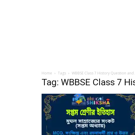
Home
Tags
WBBSE Class 7 History Question and
Tag: WBBSE Class 7 Hi