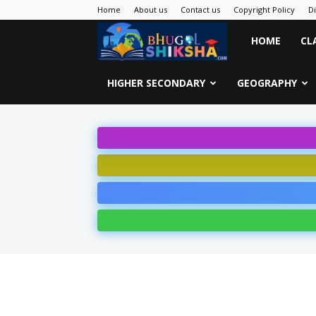
Home
About us
Contact us
Copyright Policy
D
Bhugol
HOME
CL
Shiksha
HIGHER SECONDARY
GEOGRAPHY