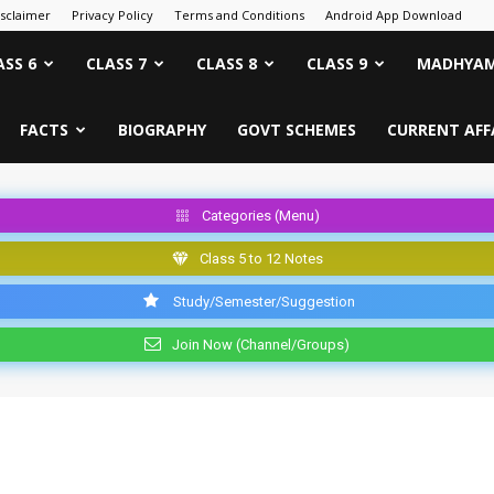
isclaimer
Privacy Policy
Terms and Conditions
Android App Download
ASS 6
CLASS 7
CLASS 8
CLASS 9
MADHYAM
FACTS
BIOGRAPHY
GOVT SCHEMES
CURRENT AFF
Categories (Menu)
Class 5 to 12 Notes
Study/Semester/Suggestion
Join Now (Channel/Groups)