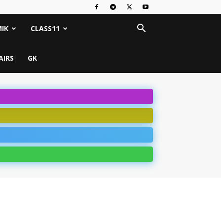
IK
CLASS11
AIRS
GK