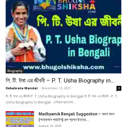
Biography
পি. টি. উষা এর জীবনী – P. T. Usha Biography in...
Debabrata Mandal
-
November 13, 2021
0
পি. টি. উষা এর জীবনী P. T. Usha Biography in Bengali পি. টি. উষা এর জীবনী - P. T.
Usha Biography in Bengali : এশিয়ার দ্রুততমা...
Madhyamik Bengali Suggestion – অদল বদল
(পান্নালাল প্যাটেল) গল্প প্রশ্ন উত্তর...
August 14, 2020