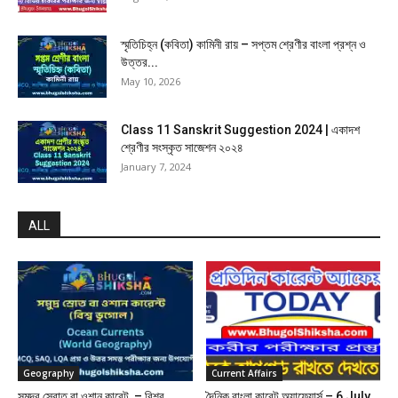
স্মৃতিচিহ্ন (কবিতা) কামিনী রায় – সপ্তম শ্রেণীর বাংলা প্রশ্ন ও
উত্তর...
May 10, 2026
Class 11 Sanskrit Suggestion 2024 | একাদশ
শ্রেণীর সংস্কৃত সাজেশন ২০২৪
January 7, 2024
ALL
Geography
Current Affairs
সমুদ্র স্রোত বা ওশান কারেন্ট – বিশ্ব
দৈনিক বাংলা কারেন্ট অ্যাফেয়ার্স – 6 July