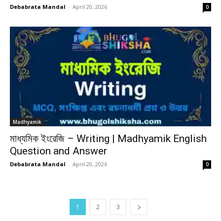
Debabrata Mandal
-
April 20, 2026
0
Madhyamik
মাধ্যমিক ইংরেজি – Writing | Madhyamik English
Question and Answer
Debabrata Mandal
-
April 20, 2026
0
1
2
3