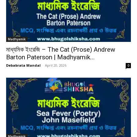
Madhyamik
মাধ্যমিক ইংরেজি – The Cat (Prose) Andrew
Barton Paterson | Madhyamik...
Debabrata Mandal
-
April 20, 2026
0
Madhyamik