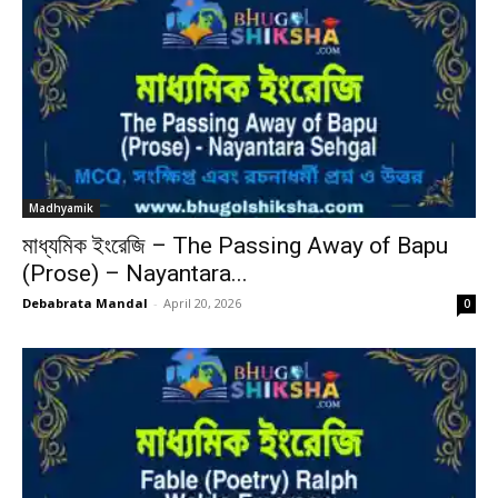
Madhyamik
মাধ্যমিক ইংরেজি – The Passing Away of Bapu
(Prose) – Nayantara...
Debabrata Mandal
-
April 20, 2026
0