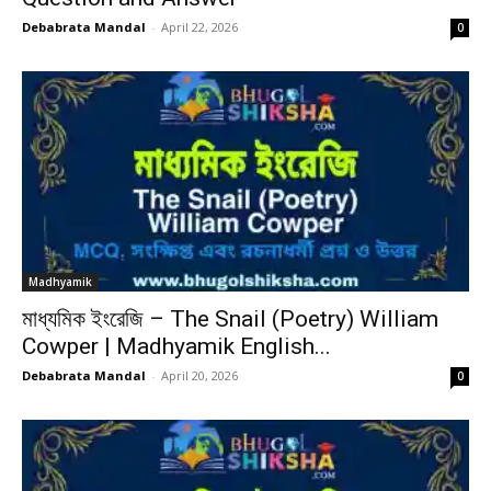
Debabrata Mandal
-
April 22, 2026
0
Madhyamik
মাধ্যমিক ইংরেজি – The Snail (Poetry) William
Cowper | Madhyamik English...
Debabrata Mandal
-
April 20, 2026
0