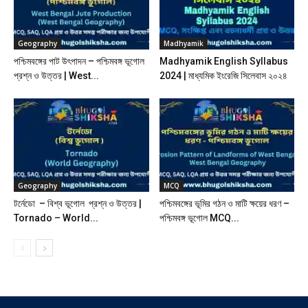
Geography
Madhyamik
পশ্চিমবঙ্গের পাট উৎপাদন – পশ্চিমবঙ্গ ভূগোল
Madhyamik English Syllabus
প্রশ্ন ও উত্তর | West...
2024 | মাধ্যমিক ইংরেজি সিলেবাস ২০২৪
Geography
MCQ
টর্নেডো – বিশ্ব ভূগোল প্রশ্ন ও উত্তর |
পশ্চিমবঙ্গের ভূমির গঠন ও মাটি ক্ষয়ের ধরণ –
Tornado – World...
পশ্চিমবঙ্গ ভূগোল MCQ...