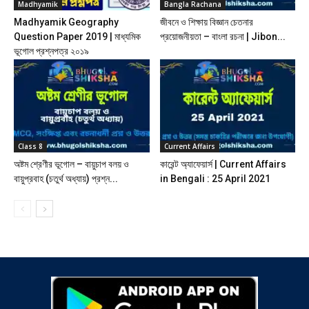
Madhyamik
Bangla Rachana
Madhyamik Geography
জীবনে ও শিক্ষায় বিজ্ঞান চেতনার
Question Paper 2019 | মাধ্যমিক
প্রয়োজনীয়তা – বাংলা রচনা | Jibon...
ভূগোল প্রশ্নপত্র ২০১৯
Class 8
Current Affairs
অষ্টম শ্রেণীর ভূগোল – বায়ুচাপ বলয় ও
কারেন্ট অ্যাফেয়ার্স | Current Affairs
বায়ুপ্রবাহ (চতুর্থ অধ্যায়) প্রশ্ন...
in Bengali : 25 April 2021