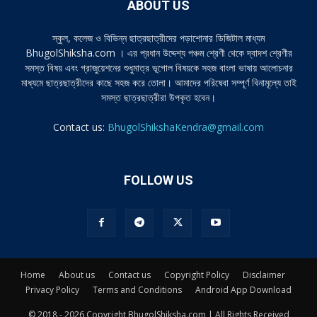
ABOUT US
স্কুল, কলেজ ও বিভিন্ন ছাত্রছাত্রীদের পড়াশোনার ডিজিটাল মাধ্যম
BhugolShiksha.com । এর প্রধান উদ্দেশ্য পঞ্চম শ্রেণী থেকে দ্বাদশ শ্রেণীর
সমস্ত বিষয় এবং গ্রাজুয়েশনের শুধুমাত্র ভূগোল বিষয়কে সহজ বাংলা ভাষায় আলোচনার
মাধ্যমে ছাত্রছাত্রীদের কাছে সহজ করে তোলা। আমাদের পরিষেবা সম্পূর্ণ বিনামূল্যে তাই
সমস্ত ছাত্রছাত্রীরা উপকৃত হবেন।
Contact us:
BhugolShikshaKendra@gmail.com
FOLLOW US
Home
About us
Contact us
Copyright Policy
Disclaimer
Privacy Policy
Terms and Conditions
Android App Download
© 2018 - 2026 Copyright BhugolShiksha.com | All Rights Received