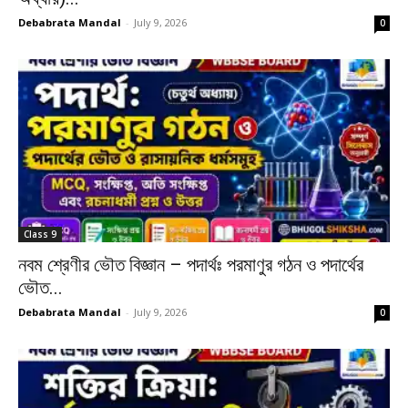
Debabrata Mandal
-
July 9, 2026
0
Class 9
নবম শ্রেণীর ভৌত বিজ্ঞান – পদার্থঃ পরমাণুর গঠন ও পদার্থের
ভৌত...
Debabrata Mandal
-
July 9, 2026
0