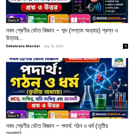
Class 9
নবম শ্রেণীর ভৌত বিজ্ঞান – শব্দ (সপ্তম অধ্যায়) প্রশ্ন ও
উত্তর...
Debabrata Mandal
-
July 10, 2026
0
Class 9
নবম শ্রেণীর ভৌত বিজ্ঞান – পদার্থ: গঠন ও ধর্ম (তৃতীয়
অধ্যায়)...