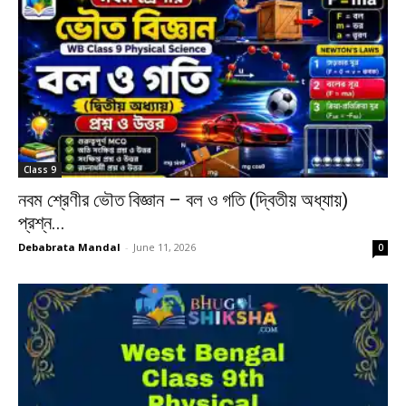
Class 9
নবম শ্রেণীর ভৌত বিজ্ঞান – বল ও গতি (দ্বিতীয় অধ্যায়)
প্রশ্ন...
Debabrata Mandal
-
June 11, 2026
0