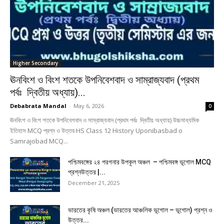
Higher Secondary
ঊনবিংশ ও বিংশ শতকে উপনিবেশবাদ ও সাম্রাজ্যবাদ (প্রথম
পর্বঃ দ্বিতীয় অধ্যায়)...
Debabrata Mandal
-
May 6, 2026
0
ঊনবিংশ ও বিংশ শতকে উপনিবেশবাদ ও সাম্রাজ্যবাদ (প্রথম পর্বঃ দ্বিতীয় অধ্যায়) উচ্চমাধ্যমিক
ইতিহাস MCQ প্রশ্ন ও উত্তর HS Class 12 History Uponibasbad o
Samrajobad MCQ...
পশ্চিমবঙ্গের ২৪ পরগনার উপকূল অঞ্চল – পশ্চিমবঙ্গ ভূগোল MCQ
প্রশ্নউত্তর |...
December 21, 2025
ভারতের কৃষি অঞ্চল (ভারতের আঞ্চলিক ভূগোল – ভূগোল) প্রশ্ন ও
উত্তর...