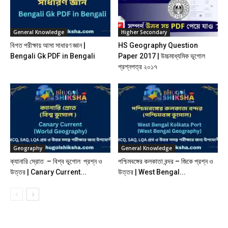
General Knowledge
Higher Secondary
বিগত পরীক্ষায় আসা সাধারণ জ্ঞান |
HS Geography Question
Bengali Gk PDF in Bengali
Paper 2017 | উচ্চমাধ্যমিক ভূগোল
প্রশ্নপত্র ২০১৭
Geography
General Knowledge
ক্যানারি স্রোত – বিশ্ব ভূগোল প্রশ্ন ও
পশ্চিমবঙ্গের কলকাতা বন্দর – জিকে প্রশ্ন ও
উত্তর | Canary Current...
উত্তর | West Bengal...