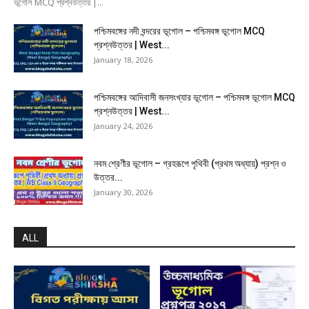
ভূগোল MCQ প্রশ্নউত্তর |...
পশ্চিমবঙ্গের নদী বন্দরের ভূগোল – পশ্চিমবঙ্গ ভূগোল MCQ
প্রশ্নউত্তর | West...
January 18, 2026
পশ্চিমবঙ্গের আদিবাসী জনসংখ্যার ভূগোল – পশ্চিমবঙ্গ ভূগোল MCQ
প্রশ্নউত্তর | West...
January 24, 2026
নবম শ্রেণীর ভূগোল – গ্রহরূপে পৃথিবী (প্রথম অধ্যায়) প্রশ্ন ও
উত্তর...
January 30, 2026
ALL