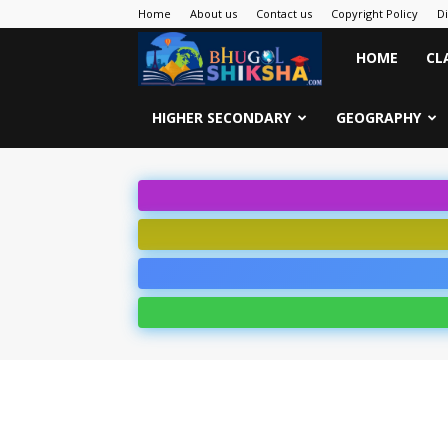
Home
About us
Contact us
Copyright Policy
D
Bhugol
HOME
CL
Shiksha
HIGHER SECONDARY
GEOGRAPHY