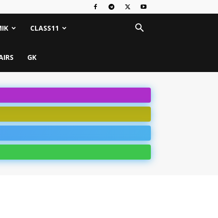
IK
CLASS11
AIRS
GK