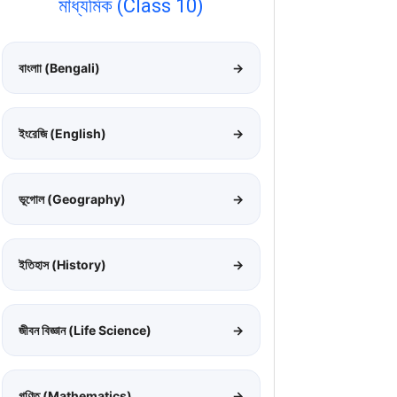
মাধ্যমিক (Class 10)
বাংলাা (Bengali)
→
ইংরেজি (English)
→
ভূগোল (Geography)
→
ইতিহাস (History)
→
জীবন বিজ্ঞান (Life Science)
→
গণিত (Mathematics)
→