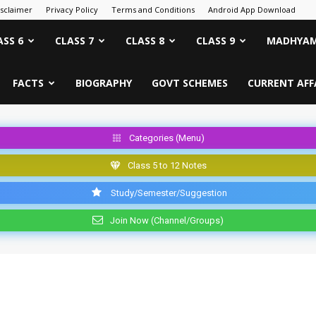
isclaimer
Privacy Policy
Terms and Conditions
Android App Download
ASS 6
CLASS 7
CLASS 8
CLASS 9
MADHYAM
FACTS
BIOGRAPHY
GOVT SCHEMES
CURRENT AFF
Categories (Menu)
Class 5 to 12 Notes
Study/Semester/Suggestion
Join Now (Channel/Groups)