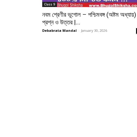
Class 9
নবম শ্রেণীর ভূগোল – পশ্চিমবঙ্গ (অষ্টম অধ্যায়)
প্রশ্ন ও উত্তর |...
Debabrata Mandal
-
January 30, 2026