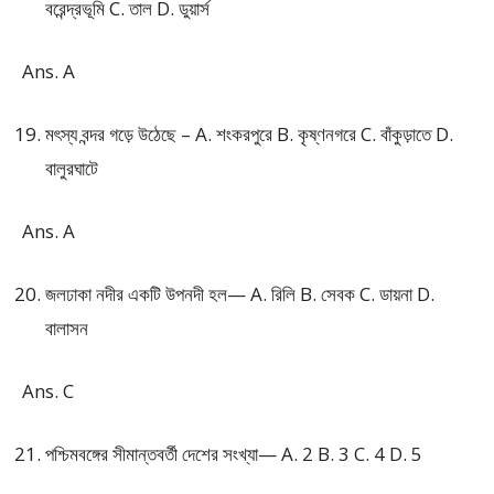
বরেন্দ্রভূমি C. তাল D. ডুয়ার্স
Ans. A
মৎস্য বন্দর গড়ে উঠেছে – A. শংকরপুরে B. কৃষ্ণনগরে C. বাঁকুড়াতে D.
বালুরঘাটে
Ans. A
জলঢাকা নদীর একটি উপনদী হল— A. রিলি B. সেবক C. ডায়না D.
বালাসন
Ans. C
পশ্চিমবঙ্গের সীমান্তবর্তী দেশের সংখ্যা— A. 2 B. 3 C. 4 D. 5