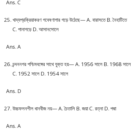
Ans. C
খাদ্যপ্রক্রিয়াকরণ গবেষণাগার গড়ে উঠেছে— A. বারাসতে B. নৈহাটিতে
C. পানাগড়ে D. আসানসোলে
Ans. A
চন্দননগর পশ্চিমবঙ্গের সাথে যুক্ত হয়— A. 1956 সালে B. 1968 সালে
C. 1952 সালে D. 1954 সালে
Ans. D
উচ্চফলনশীল ধানবীজ নয়— A. চৈতালি B. জয়া C. রত্না D. পদ্মা
Ans. A