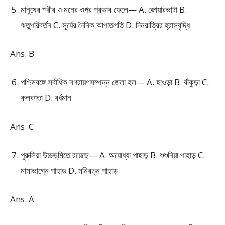
মানুষের শরীর ও মনের ওপর প্রভাব ফেলে— A. জোয়ারভাটা B.
ঋতুপরিবর্তন C. সূর্যের দৈনিক আপাতগতি D. দিনরাত্রির হ্রাসবৃদ্ধি
Ans. B
পশ্চিমবঙ্গে সর্বাধিক নগরায়ণসম্পন্ন জেলা হল— A. হাওড়া B. বাঁকুড়া C.
কলকাতা D. বর্ধমান
Ans. C
পুরুলিয়া উচ্চভূমিতে রয়েছে— A. অযোধ্যা পাহাড় B. শুশুনিয়া পাহাড় C.
মামাভাগ্নে পাহাড় D. মনিরত্ন পাহাড়
Ans. A