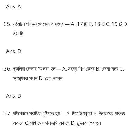
Ans. A
বর্তমানে পশ্চিমবঙ্গে জেলার সংখ্যা— A. 17 টি B. 18 টি C. 19 টি D.
20 টি
Ans. D
পুরুলিয়া জেলার ‘আদ্রা’ হল— A. মৎস্য শিল্প কেন্দ্র B. জেলা সদর C.
স্বাস্থ্যকর স্থান D. রেল জংশন
Ans. D
পশ্চিমবঙ্গে সর্বাধিক বৃষ্টিপাত হয়— A. দিঘা উপকূলে B. উত্তরের পার্বত্য
অঞ্চলে C. পশ্চিমের মালভূমি অঞ্চলে D. সুন্দরবন অঞ্চলে