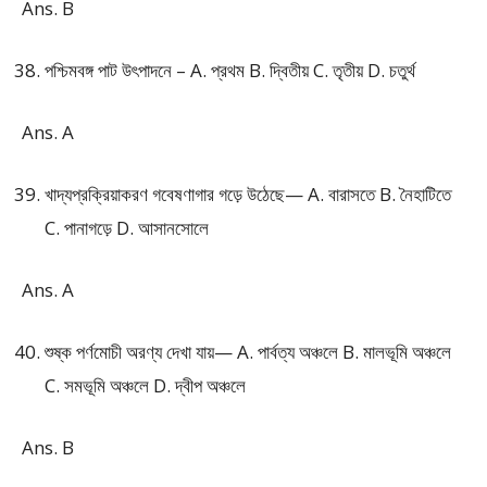
Ans. B
পশ্চিমবঙ্গ পাট উৎপাদনে – A. প্রথম B. দ্বিতীয় C. তৃতীয় D. চতুর্থ
Ans. A
খাদ্যপ্রক্রিয়াকরণ গবেষণাগার গড়ে উঠেছে— A. বারাসতে B. নৈহাটিতে
C. পানাগড়ে D. আসানসোলে
Ans. A
শুষ্ক পর্ণমোচী অরণ্য দেখা যায়— A. পার্বত্য অঞ্চলে B. মালভূমি অঞ্চলে
C. সমভূমি অঞ্চলে D. দ্বীপ অঞ্চলে
Ans. B