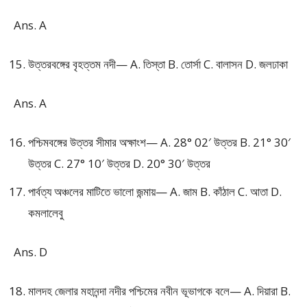
Ans. A
উত্তরবঙ্গের বৃহত্তম নদী— A. তিস্তা B. তোর্সা C. বালাসন D. জলঢাকা
Ans. A
পশ্চিমবঙ্গের উত্তর সীমার অক্ষাংশ— A. 28° 02′ উত্তর B. 21° 30′
উত্তর C. 27° 10′ উত্তর D. 20° 30′ উত্তর
পার্বত্য অঞ্চলের মাটিতে ভালো জন্মায়— A. জাম B. কাঁঠাল C. আতা D.
কমলালেবু
Ans. D
মালদহ জেলার মহানন্দা নদীর পশ্চিমের নবীন ভূভাগকে বলে— A. দিয়ারা B.