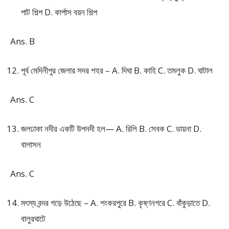
পাট শিল্প D. কার্পাস বয়ন শিল্প
Ans. B
পূর্ব মেদিনীপুর জেলার সদর শহর – A. দিঘা B. কাহি C. তমলুক D. ঘাটাল
Ans. C
জলঢাকা নদীর একটি উপনদী হল— A. রিলি B. সেবক C. ডায়না D.
বালাসন
Ans. C
মৎস্য বন্দর গড়ে উঠেছে – A. শংকরপুরে B. কৃষ্ণনগরে C. বাঁকুড়াতে D.
বালুরঘাটে