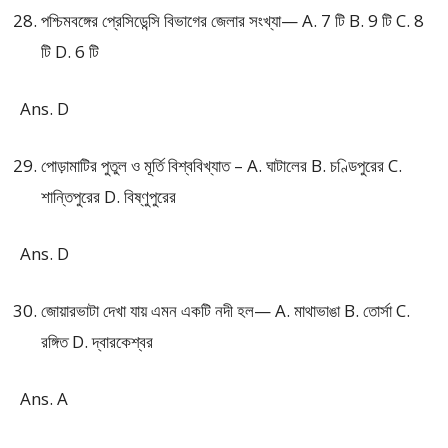
পশ্চিমবঙ্গের প্রেসিডেন্সি বিভাগের জেলার সংখ্যা— A. 7 টি B. 9 টি C. 8
টি D. 6 টি
Ans. D
পোড়ামাটির পুতুল ও মূর্তি বিশ্ববিখ্যাত – A. ঘাটালের B. চণ্ডিপুরের C.
শান্তিপুরের D. বিষ্ণুপুরের
Ans. D
জোয়ারভাটা দেখা যায় এমন একটি নদী হল— A. মাথাভাঙা B. তোর্সা C.
রঙ্গিত D. দ্বারকেশ্বর
Ans. A