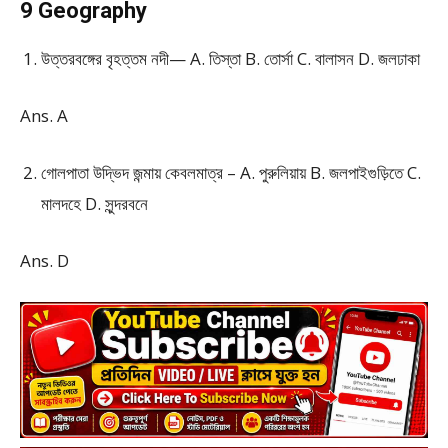
9 Geography
উত্তরবঙ্গের বৃহত্তম নদী— A. তিস্তা B. তোর্সা C. বালাসন D. জলঢাকা
Ans. A
গোলপাতা উদ্ভিদ জন্মায় কেবলমাত্র – A. পুরুলিয়ায় B. জলপাইগুড়িতে C.
মালদহে D. সুন্দরবনে
Ans. D