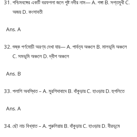
পশ্চিমবঙ্গের একটি বরফগলা জলে পুষ্ট নদীর নাম— A. গঙ্গা B. সপ্তমুখী C.
অজয় D. কংসাবতী
Ans. A
শুষ্ক পর্ণমোচী অরণ্য দেখা যায়— A. পার্বত্য অঞ্চলে B. মালভূমি অঞ্চলে
C. সমভূমি অঞ্চলে D. দ্বীপ অঞ্চলে
Ans. B
পলাশি অবস্থিত – A. মুরশিদাবাদে B. বাঁকুড়ায় C. হাওড়ায় D. হুগলিতে
Ans. A
ছৌ নাচ বিখ্যাত – A. পুরুলিয়ায় B. বাঁকুড়ায় C. হাওড়ায় D. বীরভূমে