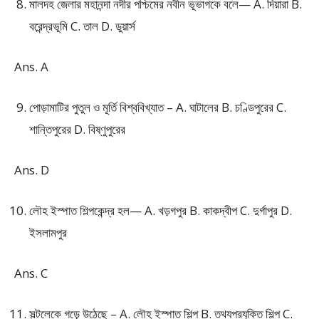
মালদহ জেলার মহানন্দা নদীর পশ্চিমের নবীন ভূভাগকে বলে— A. দিয়ারা B.
বরেন্দ্রভূমি C. তাল D. ডুয়ার্স
Ans. A
পোড়ামাটির পুতুল ও মূর্তি বিশ্ববিখ্যাত – A. ঘাটালের B. চণ্ডিপুরের C.
শান্তিপুরের D. বিষ্ণুপুরের
Ans. D
লৌহ ইস্পাত শিল্পকেন্দ্র হল— A. খড়গপুর B. কাকদ্বীপ C. দুর্গাপুর D.
ইসলামপুর
Ans. C
সল্টলেকে গড়ে উঠেছে – A. লৌহ ইস্পাত শিল্প B. তথ্যপ্রযুক্তি শিল্প C.