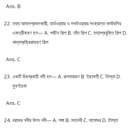
Ans. B
তথ্য আদানপ্রদানকারী, হার্ডওয়্যার ও সফটওয়্যার সংক্রান্ত কার্যাবলির
একত্রীকরণ হল— A. পর্যটন শিল্প B. তাঁত শিল্প C. তথ্যপ্রযুক্তি শিল্প D.
খাদ্যপ্রক্রিয়াকরণ শিল্প
Ans. C
একটি চিরপ্রবাহী নদী হল— A. রূপনারায়ণ B. ইছামতী C. তিস্তা D.
সুবর্ণরেখা
Ans. C
বরাকর নদীর উৎস নদী— A. গঙ্গা B. মহানদী C. দামোদর D. তিস্তা