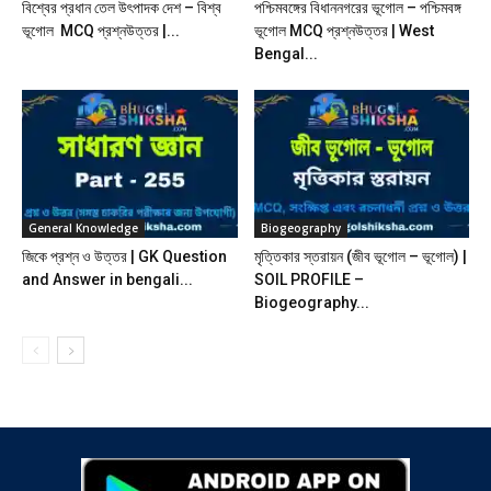
বিশ্বের প্রধান তেল উৎপাদক দেশ – বিশ্ব
পশ্চিমবঙ্গের বিধাননগরের ভূগোল – পশ্চিমবঙ্গ
ভূগোল MCQ প্রশ্নউত্তর |...
ভূগোল MCQ প্রশ্নউত্তর | West
Bengal...
General Knowledge
Biogeography
জিকে প্রশ্ন ও উত্তর | GK Question
মৃত্তিকার স্তরায়ন (জীব ভূগোল – ভূগোল) |
and Answer in bengali...
SOIL PROFILE –
Biogeography...