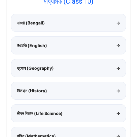
মাধ্যমিক (Class 10)
বাংলাা (Bengali)
→
ইংরেজি (English)
→
ভূগোল (Geography)
→
ইতিহাস (History)
→
জীবন বিজ্ঞান (Life Science)
→
গণিত (Mathematics)
→