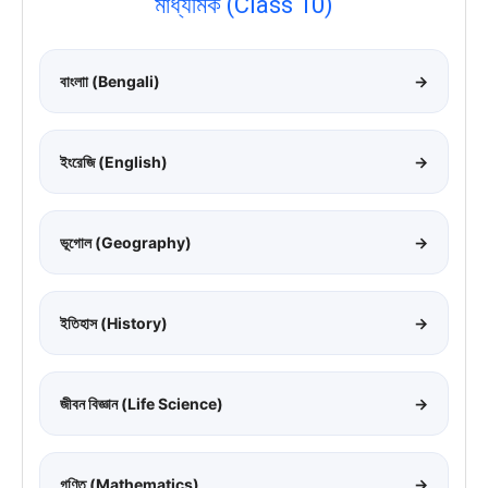
মাধ্যমিক (Class 10)
বাংলাা (Bengali)
→
ইংরেজি (English)
→
ভূগোল (Geography)
→
ইতিহাস (History)
→
জীবন বিজ্ঞান (Life Science)
→
গণিত (Mathematics)
→