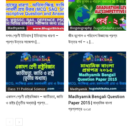
Madhyamik
Biogeography
দশম শ্রেণী ইতিহাস | ইতিহাসের ধারণা –
জীব ভূগোল ও পরিবেশ বিজ্ঞানের প্রশ্ন
প্রশ্ন উত্তর সাজেশন |...
উত্তর পর্ব – ২ |...
Class 11 Political Science
Madhyamik
একাদশ শ্রেণী রাষ্ট্রবিজ্ঞান – জাতীয়তা, জাতি
Madhyamik Bengali Question
ও রাষ্ট্র (তৃতীয় অধ্যায়) প্রশ্ন...
Paper 2015 | মাধ্যমিক বাংলা
প্রশ্নপত্র ২০১৫