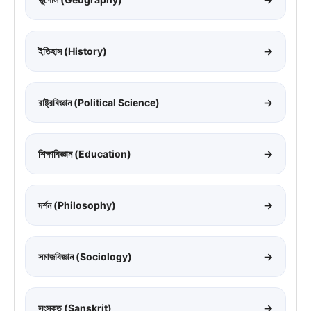
ইতিহাস (History)
→
রাষ্ট্রবিজ্ঞান (Political Science)
→
শিক্ষাবিজ্ঞান (Education)
→
দর্শন (Philosophy)
→
সমাজবিজ্ঞান (Sociology)
→
সংস্কৃত (Sanskrit)
→