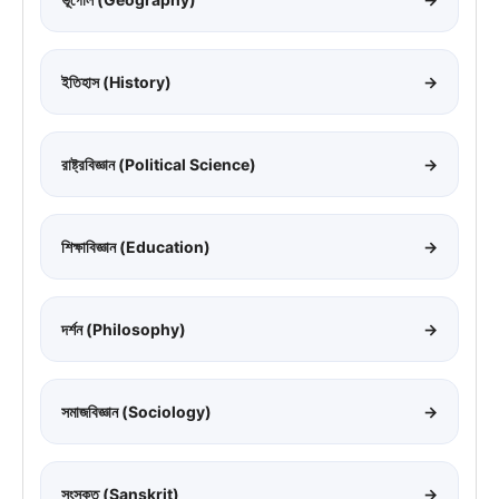
ইতিহাস (History)
→
রাষ্ট্রবিজ্ঞান (Political Science)
→
শিক্ষাবিজ্ঞান (Education)
→
দর্শন (Philosophy)
→
সমাজবিজ্ঞান (Sociology)
→
সংস্কৃত (Sanskrit)
→