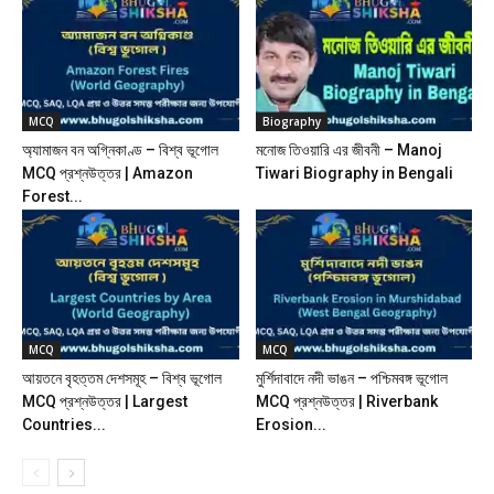
MCQ
Biography
অ্যামাজন বন অগ্নিকাণ্ড – বিশ্ব ভূগোল
মনোজ তিওয়ারি এর জীবনী – Manoj
MCQ প্রশ্নউত্তর | Amazon
Tiwari Biography in Bengali
Forest...
MCQ
MCQ
আয়তনে বৃহত্তম দেশসমূহ – বিশ্ব ভূগোল
মুর্শিদাবাদে নদী ভাঙন – পশ্চিমবঙ্গ ভূগোল
MCQ প্রশ্নউত্তর | Largest
MCQ প্রশ্নউত্তর | Riverbank
Countries...
Erosion...