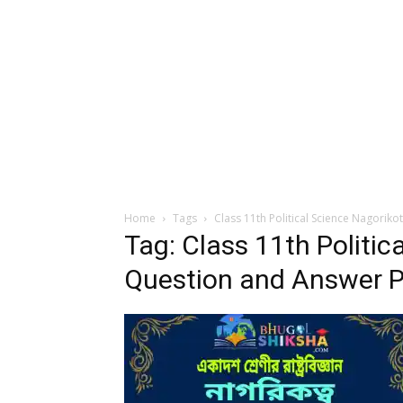
Home
Tags
Class 11th Political Science Nagorik
Tag: Class 11th Politic
Question and Answer 