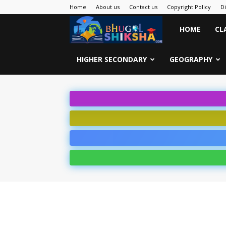
Home
About us
Contact us
Copyright Policy
D
Bhugol
HOME
CL
Shiksha
HIGHER SECONDARY
GEOGRAPHY