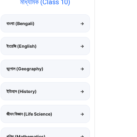
মাধ্যমিক (Class 10)
বাংলাা (Bengali)
→
ইংরেজি (English)
→
ভূগোল (Geography)
→
ইতিহাস (History)
→
জীবন বিজ্ঞান (Life Science)
→
গণিত (Mathematics)
→