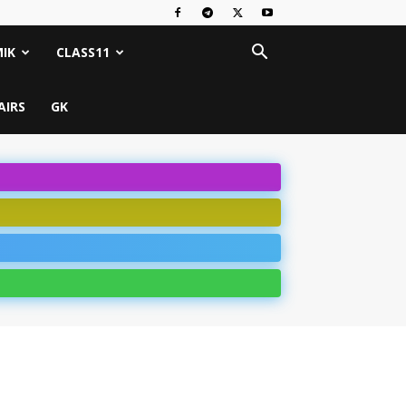
IK
CLASS11
AIRS
GK