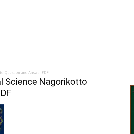
otto Question and Answer PDF
al Science Nagorikotto
PDF