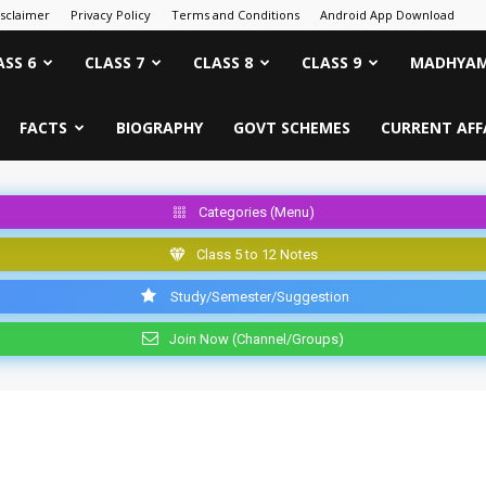
isclaimer
Privacy Policy
Terms and Conditions
Android App Download
ASS 6
CLASS 7
CLASS 8
CLASS 9
MADHYAM
FACTS
BIOGRAPHY
GOVT SCHEMES
CURRENT AFF
Categories (Menu)
Class 5 to 12 Notes
Study/Semester/Suggestion
Join Now (Channel/Groups)