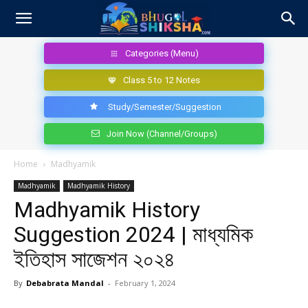
Categories (Menu)
Class 5 to 12 Notes
Study/Semester/Suggestion
Join Now (Channel/Groups)
Home
Madhyamik
Madhyamik
Madhyamik History
Madhyamik History
Suggestion 2024 | মাধ্যমিক
ইতিহাস সাজেশন ২০২৪
By
Debabrata Mandal
-
February 1, 2024