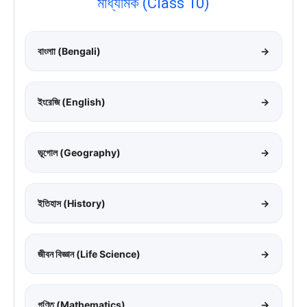
মাধ্যমিক (Class 10)
বাংলাা (Bengali)
→
ইংরেজি (English)
→
ভূগোল (Geography)
→
ইতিহাস (History)
→
জীবন বিজ্ঞান (Life Science)
→
গণিত (Mathematics)
→