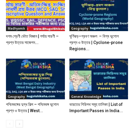
Madhyamik
Geography
দশম শ্রেণী ভৌত বিজ্ঞান | পর্যায় সারণী –
ঘূর্ণিঝড়–প্রবণ অঞ্চল – বিশ্ব ভূগোল
প্রশ্ন উত্তর সাজেশন...
প্রশ্ন ও উত্তর | Cyclone-prone
Regions...
Geography
General Knowledge
পশ্চিমবঙ্গের দুগ্ধ শিল্প – পশ্চিমবঙ্গ ভূগোল
ভারতের গিরিপথ সমূহ তালিকা | List of
প্রশ্ন ও উত্তর | West...
Important Passes in India...