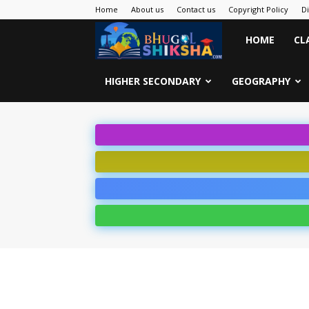
Home
About us
Contact us
Copyright Policy
D
Bhugol
HOME
CL
Shiksha
HIGHER SECONDARY
GEOGRAPHY