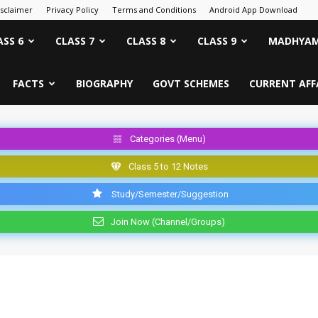
isclaimer
Privacy Policy
Terms and Conditions
Android App Download
ASS 6
CLASS 7
CLASS 8
CLASS 9
MADHYAM
FACTS
BIOGRAPHY
GOVT SCHEMES
CURRENT AFF
Categories (Menu)
Class 5 to 12 Notes
Study/Semester/Suggestion
Join Now (Channel/Groups)