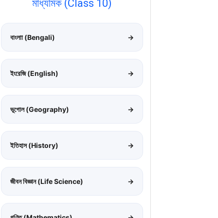
মাধ্যমিক (Class 10)
বাংলাা (Bengali)
→
ইংরেজি (English)
→
ভূগোল (Geography)
→
ইতিহাস (History)
→
জীবন বিজ্ঞান (Life Science)
→
গণিত (Mathematics)
→