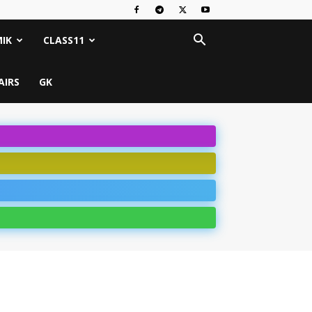
IK
CLASS11
AIRS
GK