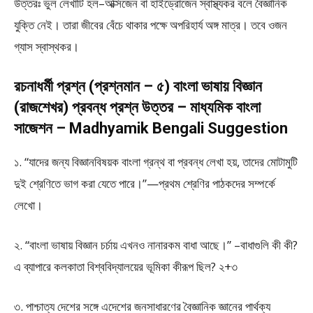
উত্তরঃ ভুল লেখাটি হল–অক্সিজেন বা হাইড্রোজেন স্বাস্থ্যকর বলে বৈজ্ঞানিক
যুক্তি নেই। তারা জীবের বেঁচে থাকার পক্ষে অপরিহার্য অঙ্গ মাত্র। তবে ওজন
গ্যাস স্বাস্থকর।
রচনাধর্মী প্রশ্ন (প্রশ্নমান – ৫) বাংলা ভাষায় বিজ্ঞান
(রাজশেখর) প্রবন্ধ প্রশ্ন উত্তর – মাধ্যমিক বাংলা
সাজেশন – Madhyamik Bengali Suggestion
১. “যাদের জন্য বিজ্ঞানবিষয়ক বাংলা গ্রন্থ বা প্রবন্ধ লেখা হয়, তাদের মোটামুটি
দুই শ্রেণিতে ভাগ করা যেতে পারে।”—প্রথম শ্রেণির পাঠকদের সম্পর্কে
লেখো।
২. “বাংলা ভাষায় বিজ্ঞান চর্চায় এখনও নানারকম বাধা আছে।” –বাধাগুলি কী কী?
এ ব্যাপারে কলকাতা বিশ্ববিদ্যালয়ের ভূমিকা কীরূপ ছিল? ২+৩
৩. পাশ্চাত্য দেশের সঙ্গে এদেশের জনসাধারণের বৈজ্ঞানিক জ্ঞানের পার্থক্য