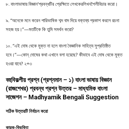
৮. বাংলাভাষায় বিজ্ঞান’প্রবন্ধটির প্রেক্ষিতে লেখকেরলিখনশৈলীবিচার করো।
৯. “অনেকে মনে করেন পারিভাষিক শব্দ বাদ দিয়ে বক্তব্য প্রকাশ করলে রচনা
সহজ হয়।”—মতটিকে কি তুমি সমর্থন করো?
১০. “এই দোষ থেকে মুক্ত না হলে বাংলা বৈজ্ঞানিক সাহিত্য সুপ্রতিষ্ঠিত
হবে।”—কোন্ দোষের কথা এখানে বলা হয়েছে? কীভাবে এই দোষ থেকে মুক্ত
হওয়া যাবে? ২+৩
বহুবিকল্পীয় প্রশ্ন (প্রশ্নমান – ১) বাংলা ভাষায় বিজ্ঞান
(রাজশেখর) প্রবন্ধ প্রশ্ন উত্তর – মাধ্যমিক বাংলা
সাজেশন – Madhyamik Bengali Suggestion
সঠিক উত্তরটি নির্বাচন করো
কারক-বিভক্তি