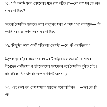
৩১. “এই কথাটি সকল লেখকেরই মনে রাখা উচিত।”—কো কথা সব লেখকের
মনে রাখা উচিত?
উত্তরঃ বৈজ্ঞানিক প্রসঙ্গের ভাষা আত্যন্ত সরল ও স্পষ্ট হওয়া আবশ্যক—এই
কথাটি সবসময় লেখকদের মনে রাখা উচিত।
৩২. “কিছুদিন আগে একটি পত্রিকায় দেখেছি”—কে, কী দেখেছিলেন?
উত্তরঃ প্রাবন্ধিক রাজশেখর বস একটি পত্রিকায় দেখেন জনৈক লেখক
লিখেছেন -অক্সিজেন বা হাইড্রোজেন স্বাস্ব্যকর বলে বৈজ্ঞানিক যুক্তি নেই।
তারা জীবের বেঁচে থাকবার পক্ষে অপরিহার্য অঙ্গ মাত্র।
৩৩. “এই রকম ভুল লেখা সাধারণ পাঠকের পক্ষে অনিষ্টকর।”—ভুল লেখাটি
কী?