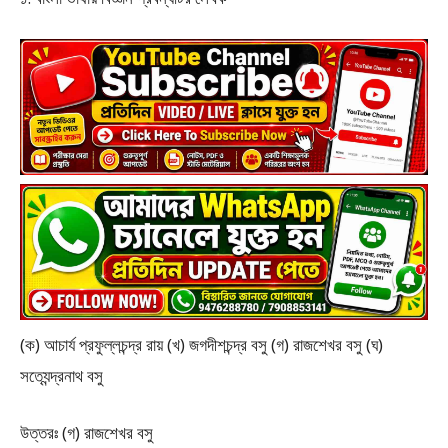
(ক) আচার্য প্রফুল্লচন্দ্র রায় (খ) জগদীশচন্দ্র বসু (গ) রাজশেখর বসু (ঘ)
সত্যেন্দ্রনাথ বসু
উত্তরঃ (গ) রাজশেখর বসু