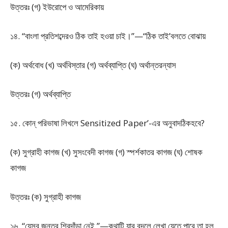
উত্তরঃ (গ) ইউরোপে ও আমেরিকায়
১৪. “বাংলা প্রতিশব্দেরও ঠিক তাই হওয়া চাই।”—“ঠিক তাই’বলতে বোঝায়
(ক) অর্থবোধ (খ) অর্থবিস্তার (গ) অর্থব্যাপ্তি (ঘ) অর্থান্তরন্যাস
উত্তরঃ (গ) অর্থব্যাপ্তি
১৫. কোন্ পরিভাষা লিখলে Sensitized Paper’-এর অনুবাদঠিকহবে?
(ক) সুগ্রাহী কাগজ (খ) সুসংবেদী কাগজ (গ) স্পর্শকাতর কাগজ (ঘ) শোষক
কাগজ
উত্তরঃ (ক) সুগ্রাহী কাগজ
১৬. “যেসব জন্তুর শিরদাঁড়া নেই,”—কথাটি যার বদলে লেখা যেতে পারে তা হল