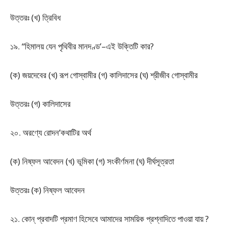
উত্তরঃ (খ) ত্রিবিধ
১৯. “হিমালয় যেন পৃথিবীর মানদণ্ড’–এই উক্তিটি কার?
(ক) জয়দেবের (খ) রূপ গোস্বামীর (গ) কালিদাসের (ঘ) শ্রীজীব গোস্বামীর
উত্তরঃ (গ) কালিদাসের
২০. অরণ্যে রোদন’কথাটির অর্থ
(ক) নিষ্ফল আবেদন (খ) ভূমিকা (গ) সংকীর্ণমনা (ঘ) দীর্ঘসূত্রতা
উত্তরঃ (ক) নিষ্ফল আবেদন
২১. কোন্ প্রবাদটি প্রমাণ হিসেবে আমাদের সাময়িক প্রশ্নাদিতে পাওয়া যায় ?