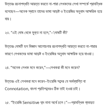
উত্তরঃ রচনাপদ্ধতি আয়ত্ত করতে না-পারা লেখকদের লেখা সম্পর্কে প্রাবন্ধিক
বলেছেন—অনেক স্থানে তাদের ভাষা আড়ষ্ট ও ইংরেজির অনুবাদ আক্ষরিক হয়ে
যায়।
২৩. “এই দোষ থেকে মুক্ত না হলে,”–‘দোষটি কী?
উত্তরঃ দোষটি হল বিজ্ঞান আলোচনার রচনাপদ্ধতি আয়ত্ত করতে না-পারার
কারণে লেখকদের ভাষা আড়ষ্ট ও ইংরেজির অনুবাদ আক্ষরিক হয়ে যাওয়া।
২৪. “অনেক লেখক মনে করেন,”—লেখকরা কী মনে করেন?
উত্তরঃ এই লেখকরা মনে করেন–ইংরেজি সব্দের যে অর্থব্যাপ্তি বা
Connotation, বাংলা প্রতিশব্দেরও ঠিক তাই হওয়া চাই।
২৫. “ইংরেজি Sensitive শব্দ নানা অর্থে চলে।”—প্রাবন্ধিক ব্যবহৃত