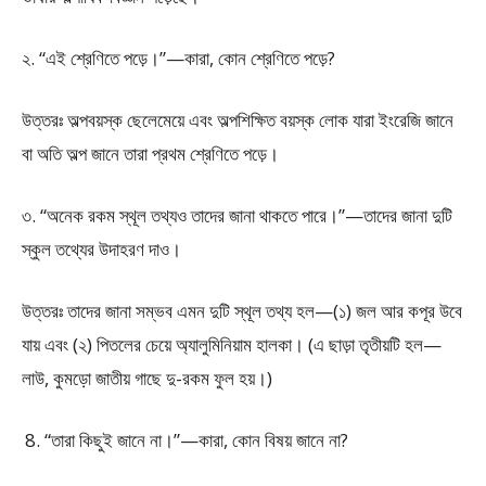
২. “এই শ্রেণিতে পড়ে।”—কারা, কোন শ্রেণিতে পড়ে?
উত্তরঃ অল্পবয়স্ক ছেলেমেয়ে এবং অল্পশিক্ষিত বয়স্ক লোক যারা ইংরেজি জানে
বা অতি অল্প জানে তারা প্রথম শ্রেণিতে পড়ে।
৩. “অনেক রকম স্থূল তথ্যও তাদের জানা থাকতে পারে।”—তাদের জানা দুটি
স্কুল তথ্যের উদাহরণ দাও।
উত্তরঃ তাদের জানা সম্ভব এমন দুটি স্থূল তথ্য হল—(১) জল আর কপূর উবে
যায় এবং (২) পিতলের চেয়ে অ্যালুমিনিয়াম হালকা। (এ ছাড়া তৃতীয়টি হল—
লাউ, কুমড়ো জাতীয় গাছে দু-রকম ফুল হয়।)
“তারা কিছুই জানে না।”—কারা, কোন বিষয় জানে না?