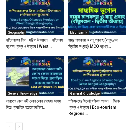
Geography
Madhyamik
পশ্চিমবঙ্গের তিল–সরিষা উৎপাদন – পশ্চিমবঙ্গ
বায়ুর চাপবলয় ও বায়ু প্রবাহ (বায়ুমণ্ডল –
ভূগোল প্রশ্ন ও উত্তর | West...
দ্বিতীয় অধ্যায়) MCQ প্রশ্ন...
General Knowledge
General Knowledge
ভারতের কোন নদী কোন কোন রাজ্যের মধ্যে
পশ্চিমবঙ্গের ইকোট্যুরিজম অঞ্চল – জিকে
দিয়ে প্রবাহিত হয়েছে তালিকা...
প্রশ্ন ও উত্তর | Eco-tourism
Regions...