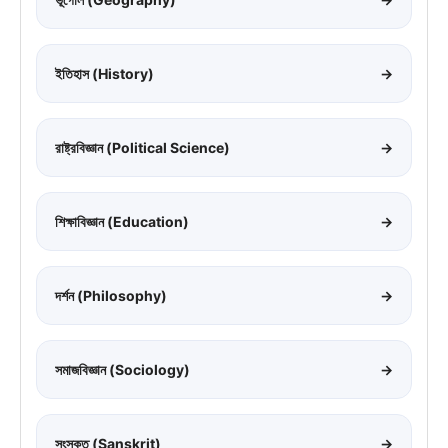
ইতিহাস (History)
→
রাষ্ট্রবিজ্ঞান (Political Science)
→
শিক্ষাবিজ্ঞান (Education)
→
দর্শন (Philosophy)
→
সমাজবিজ্ঞান (Sociology)
→
সংস্কৃত (Sanskrit)
→