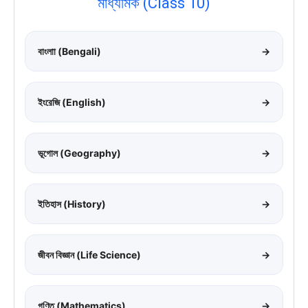
মাধ্যমিক (Class 10)
বাংলাা (Bengali)
→
ইংরেজি (English)
→
ভূগোল (Geography)
→
ইতিহাস (History)
→
জীবন বিজ্ঞান (Life Science)
→
গণিত (Mathematics)
→