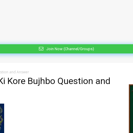
Join Now (Channel/Groups)
estion and Answer
 Ki Kore Bujhbo Question and