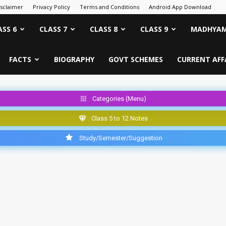
isclaimer
Privacy Policy
Terms and Conditions
Android App Download
ASS 6
CLASS 7
CLASS 8
CLASS 9
MADHYAM
FACTS
BIOGRAPHY
GOVT SCHEMES
CURRENT AFF
Categories (Menu)
Class 5 to 12 Notes
Study/Semester/Suggestion