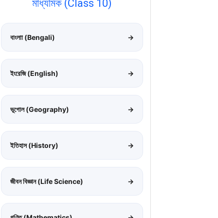
মাধ্যমিক (Class 10)
বাংলাা (Bengali)
→
ইংরেজি (English)
→
ভূগোল (Geography)
→
ইতিহাস (History)
→
জীবন বিজ্ঞান (Life Science)
→
গণিত (Mathematics)
→