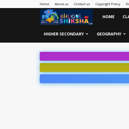
Home
About us
Contact us
Copyright Policy
D
Bhugol
HOME
CL
Shiksha
HIGHER SECONDARY
GEOGRAPHY