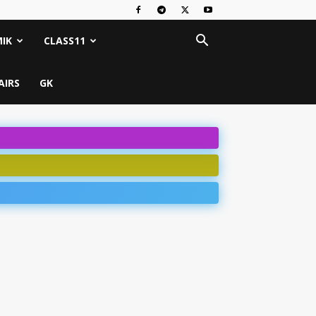
IK
CLASS11
AIRS
GK