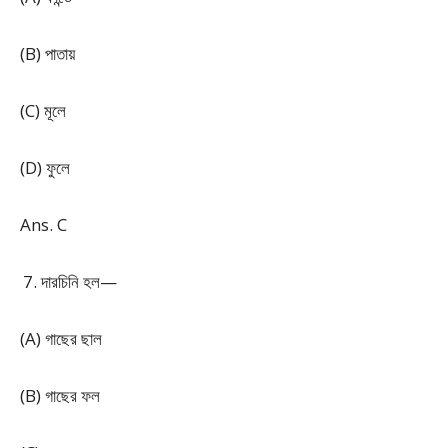
(B) পাতায়
(C) মূলে
(D) ফুলে
Ans. C
দারচিনি হল—
(A) গাছের ছাল
(B) গাছের ফল