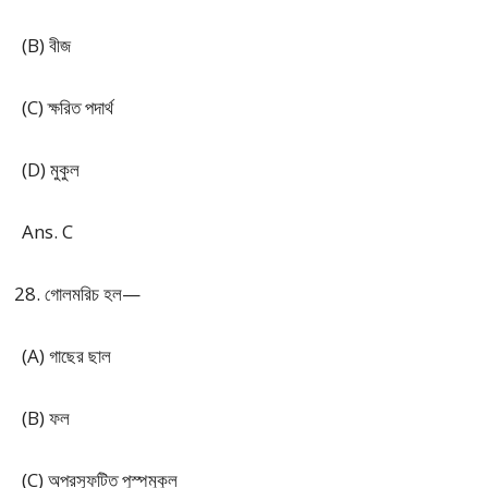
(B) বীজ
(C) ক্ষরিত পদার্থ
(D) মুকুল
Ans. C
গোলমরিচ হল—
(A) গাছের ছাল
(B) ফল
(C) অপ্রস্ফুটিত পুস্পমুকুল