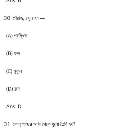
Ans. B
পেঁয়াজ, রসুন হল—
(A) গ্রন্থিক
(B) ফল
(C) মুকুল
(D) কন্দ
Ans. D
কোন্ গাছের আঠা থেকে ধুনো তৈরি হয়?