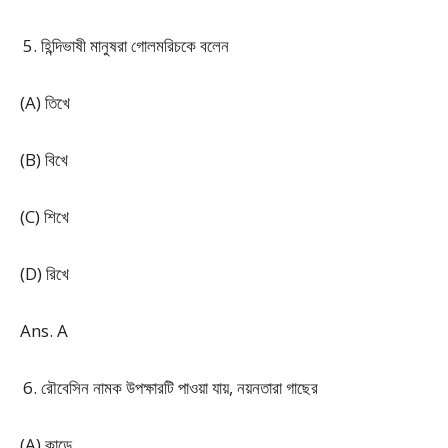
হিন্দিভাষী মানুষরা গোলমরিচকে বলেন
(A) তিখে
(B) বিখে
(C) শিখে
(D) রিখে
Ans. A
রৌবেসিন নামক উপক্ষারটি পাওয়া যায়, নয়নতারা গাছের
(A) কান্ডে