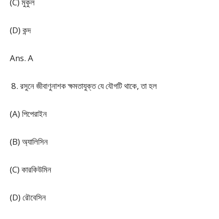
(C) মুকুল
(D) কন্দ
Ans. A
রসুনে জীবাণুনাশক ক্ষমতাযুক্ত যে যৌগটি থাকে, তা হল
(A) পিপেরাইন
(B) অ্যালিসিন
(C) কারকিউমিন
(D) রৌবেসিন