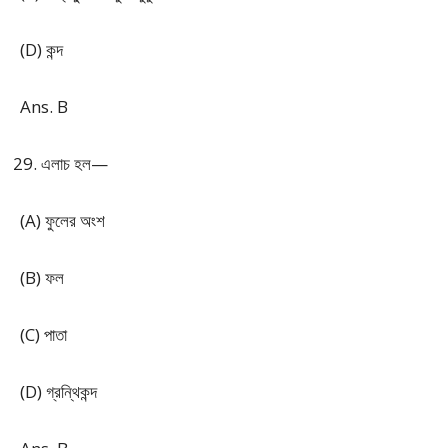
(D) কন্দ
Ans. B
এলাচ হল—
(A) ফুলের অংশ
(B) ফল
(C) পাতা
(D) গ্রন্থিকন্দ