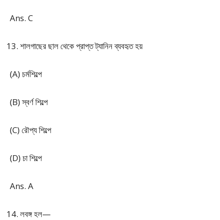
Ans. C
শালগাছের ছাল থেকে প্রাপ্ত ট্যানিন ব্যবহৃত হয়
(A) চর্মশিল্পে
(B) স্বর্ণ শিল্পে
(C) রৌপ্য শিল্পে
(D) চা শিল্পে
Ans. A
লবঙ্গ হল—