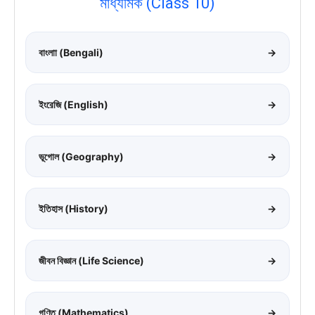
মাধ্যমিক (Class 10)
বাংলাা (Bengali)
→
ইংরেজি (English)
→
ভূগোল (Geography)
→
ইতিহাস (History)
→
জীবন বিজ্ঞান (Life Science)
→
গণিত (Mathematics)
→