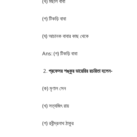
(খ) মছলি বাবা
(গ) টিকড়ি বাবা
(ঘ) আচানক বাবার কাছ থেকে
Ans: (গ) টিকড়ি বাবা
প্রফেসর শঙ্কুর ডায়েরির রচয়িতা হলেন-
(ক) মৃণাল সেন
(খ) সত্যজিৎ রায়
(গ) রবীন্দ্রনাথ ঠাকুর