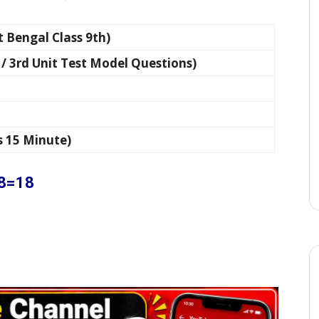
(West Bengal Class 9th)
Third / 3rd Unit Test Model Questions)
ours 15 Minute)
×18=18