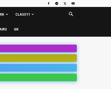
IK
CLASS11
AIRS
GK