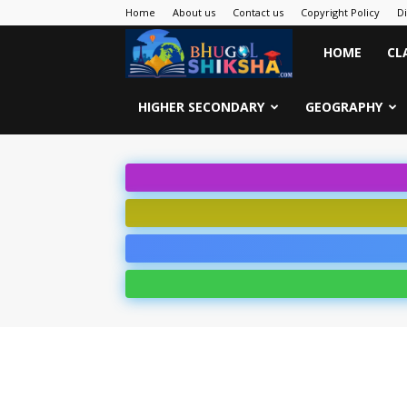
Home
About us
Contact us
Copyright Policy
D
Bhugol
HOME
CL
Shiksha
HIGHER SECONDARY
GEOGRAPHY