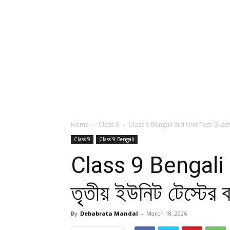
Home
Class 9
Class 9 Bengali 3rd Unit Test Question
Class 9
Class 9 Bengali
Class 9 Bengali 
তৃতীয় ইউনিট টেস্টের ব
By
Debabrata Mandal
-
March 18, 2026