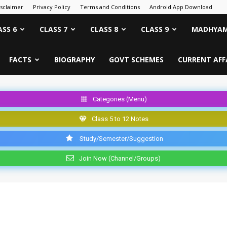
isclaimer
Privacy Policy
Terms and Conditions
Android App Download
ASS 6
CLASS 7
CLASS 8
CLASS 9
MADHYAM
FACTS
BIOGRAPHY
GOVT SCHEMES
CURRENT AFF
Categories (Menu)
Class 5 to 12 Notes
Study/Semester/Suggestion
Join Now (Channel/Groups)