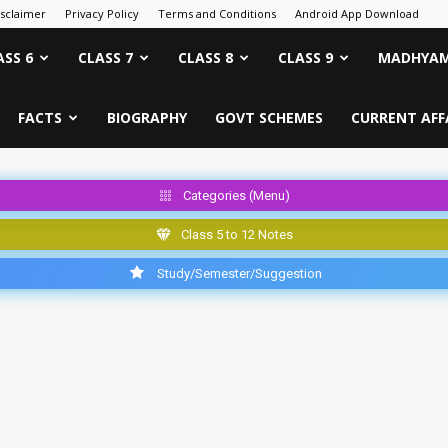
isclaimer
Privacy Policy
Terms and Conditions
Android App Download
ASS 6
CLASS 7
CLASS 8
CLASS 9
MADHYAM
FACTS
BIOGRAPHY
GOVT SCHEMES
CURRENT AFF
Categories (Menu)
Class 5 to 12 Notes
Study/Semester/Suggestion