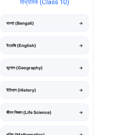
মাধ্যমিক (Class 10)
বাংলাা (Bengali)
→
ইংরেজি (English)
→
ভূগোল (Geography)
→
ইতিহাস (History)
→
জীবন বিজ্ঞান (Life Science)
→
গণিত (Mathematics)
→