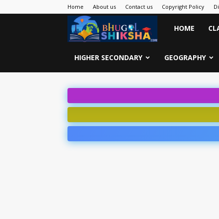
Home
About us
Contact us
Copyright Policy
D
Bhugol
HOME
CL
Shiksha
HIGHER SECONDARY
GEOGRAPHY