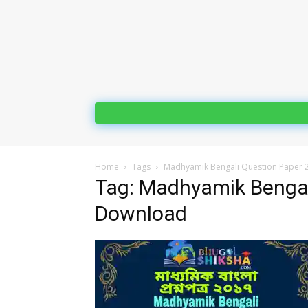
Home
Tags
Madhyamik Bengali Question Paper
Tag: Madhyamik Bengal
Download