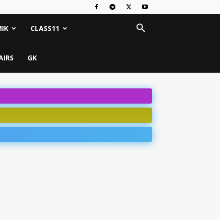
IK
CLASS11
AIRS
GK