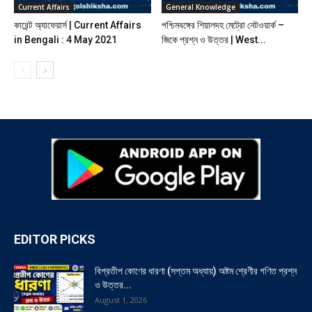
Current Affairs
General Knowledge
কারেন্ট অ্যাফেয়ার্স | Current Affairs
পশ্চিমবঙ্গের শিয়ালদহ মেট্রো নেটওয়ার্ক –
in Bengali : 4 May 2021
জিকে প্রশ্ন ও উত্তর | West...
EDITOR PICKS
বিপ্রতীপ কোণের ধারণা (সপ্তম অধ্যায়) অষ্টম শ্রেণীর গণিত প্রশ্ন
ও উত্তর...
August 1, 2026