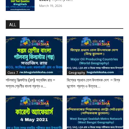
March 19, 2026
ALL
Class 7
Geography
পটলবাবু ফিল্মস্টার (গল্প) সত্যজিৎ রায় –
বিশ্বের প্রধান তেল উৎপাদক দেশ – বিশ্ব
সপ্তম শ্রেণীর বাংলা প্রশ্ন ও...
ভূগোল প্রশ্ন ও উত্তর...