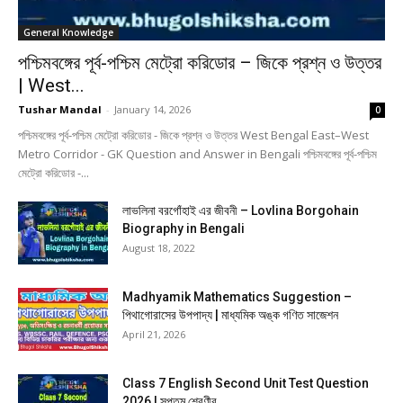
General Knowledge
পশ্চিমবঙ্গের পূর্ব-পশ্চিম মেট্রো করিডোর – জিকে প্রশ্ন ও উত্তর
| West...
Tushar Mandal
-
January 14, 2026
0
পশ্চিমবঙ্গের পূর্ব-পশ্চিম মেট্রো করিডোর - জিকে প্রশ্ন ও উত্তর West Bengal East–West
Metro Corridor - GK Question and Answer in Bengali পশ্চিমবঙ্গের পূর্ব-পশ্চিম
মেট্রো করিডোর -...
লাভলিনা বরগোঁহাই এর জীবনী – Lovlina Borgohain
Biography in Bengali
August 18, 2022
Madhyamik Mathematics Suggestion –
পিথাগোরাসের উপপাদ্য | মাধ্যমিক অঙ্ক গণিত সাজেশন
April 21, 2026
Class 7 English Second Unit Test Question
2026 | সপ্তম শ্রেণীর...